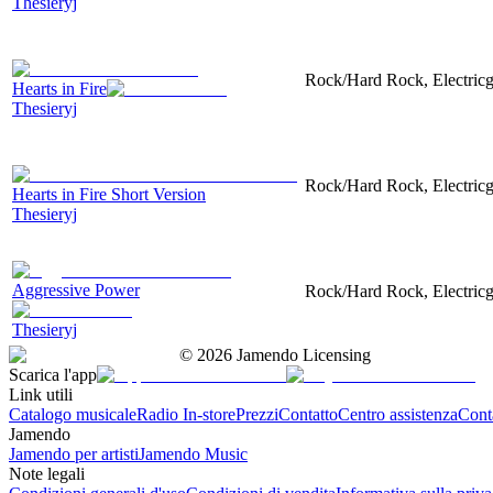
Thesieryj
Rock/Hard Rock, Electricgu
Hearts in Fire
Thesieryj
Rock/Hard Rock, Electricgu
Hearts in Fire Short Version
Thesieryj
Aggressive Power
Rock/Hard Rock, Electricgu
Thesieryj
©
2026
Jamendo Licensing
Scarica l'app
Link utili
Catalogo musicale
Radio In-store
Prezzi
Contatto
Centro assistenza
Conta
Jamendo
Jamendo per artisti
Jamendo Music
Note legali