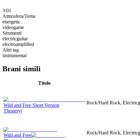
3:01
Atmosfera/Tema
energetic
videogame
Strumenti
electricguitar
electroamplified
Altri tag
instrumental
Brani simili
Titolo
Rock/Hard Rock, Electricgu
Wild and Free Short Version
Thesieryj
Rock/Hard Rock, Electricgu
Wild and Free