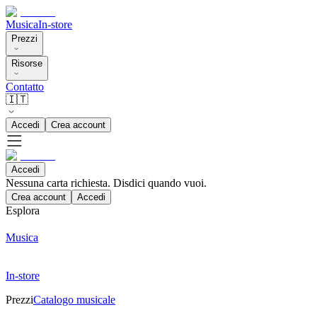
Musica
In-store
Prezzi
Risorse
Contatto
🇮🇹
Accedi
Crea account
Accedi
Nessuna carta richiesta. Disdici quando vuoi.
Crea account
Accedi
Esplora
Musica
In-store
Prezzi
Catalogo musicale