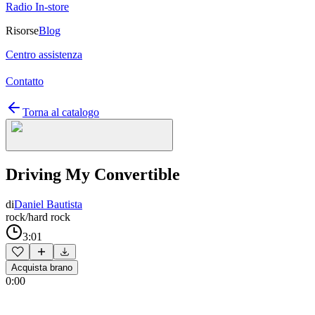
Radio In-store
Risorse
Blog
Centro assistenza
Contatto
Torna al catalogo
Driving My Convertible
di
Daniel Bautista
rock/hard rock
3:01
Acquista brano
0:00