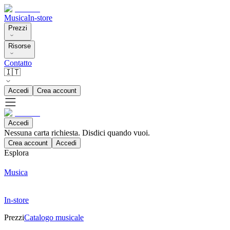
Musica
In-store
Prezzi
Risorse
Contatto
🇮🇹
Accedi
Crea account
Accedi
Nessuna carta richiesta. Disdici quando vuoi.
Crea account
Accedi
Esplora
Musica
In-store
Prezzi
Catalogo musicale