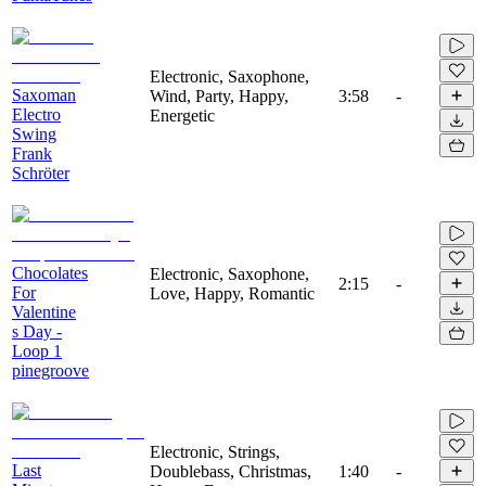
Electronic, Saxophone,
Saxoman
Wind, Party, Happy,
3:58
-
Electro
Energetic
Swing
Frank
Schröter
Chocolates
Electronic, Saxophone,
2:15
-
For
Love, Happy, Romantic
Valentine
s Day -
Loop 1
pinegroove
Electronic, Strings,
Last
Doublebass, Christmas,
1:40
-