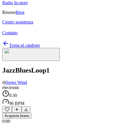
Radio In-store
Risorse
Blog
Centro assistenza
Contatto
Torna al catalogo
JazzBluesLoop1
di
Sergo Wind
electronic
0:30
96 BPM
Acquista brano
0:00