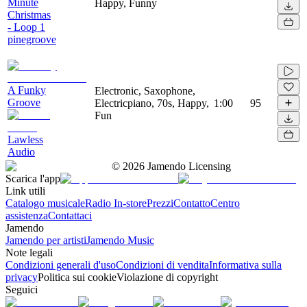
Minute
Happy, Funny
Christmas
- Loop 1
pinegroove
A Funky
Electronic, Saxophone,
Groove
Electricpiano, 70s, Happy,
1:00
95
Fun
Lawless
Audio
©
2026
Jamendo Licensing
Scarica l'app
Link utili
Catalogo musicale
Radio In-store
Prezzi
Contatto
Centro
assistenza
Contattaci
Jamendo
Jamendo per artisti
Jamendo Music
Note legali
Condizioni generali d'uso
Condizioni di vendita
Informativa sulla
privacy
Politica sui cookie
Violazione di copyright
Seguici