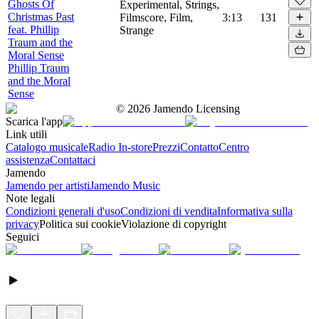
Ghosts Of
Experimental, Strings,
Christmas Past
Filmscore, Film,
3:13
131
feat. Phillip
Strange
Traum and the
Moral Sense
Phillip Traum
and the Moral
Sense
©
2026
Jamendo Licensing
Scarica l'app
Link utili
Catalogo musicale
Radio In-store
Prezzi
Contatto
Centro
assistenza
Contattaci
Jamendo
Jamendo per artisti
Jamendo Music
Note legali
Condizioni generali d'uso
Condizioni di vendita
Informativa sulla
privacy
Politica sui cookie
Violazione di copyright
Seguici