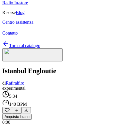
Radio In-store
Risorse
Blog
Centro assistenza
Contatto
Torna al catalogo
Istanbul Engloutie
di
Rafiralfiro
experimental
5:34
140 BPM
Acquista brano
0:00