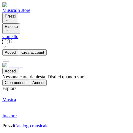
Musica
In-store
Prezzi
Risorse
Contatto
🇮🇹
Accedi
Crea account
Accedi
Nessuna carta richiesta. Disdici quando vuoi.
Crea account
Accedi
Esplora
Musica
In-store
Prezzi
Catalogo musicale