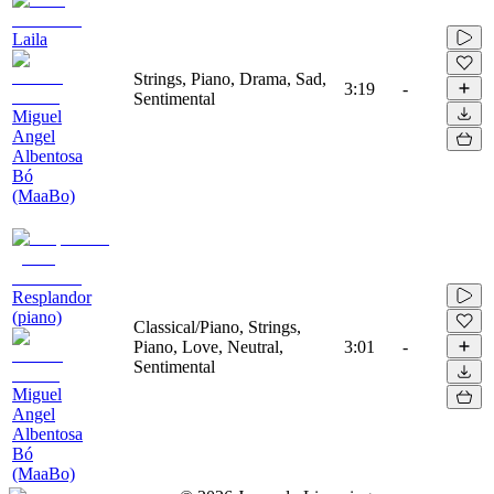
Laila
Strings, Piano, Drama, Sad,
3:19
-
Sentimental
Miguel
Angel
Albentosa
Bó
(MaaBo)
Resplandor
(piano)
Classical/Piano, Strings,
Piano, Love, Neutral,
3:01
-
Sentimental
Miguel
Angel
Albentosa
Bó
(MaaBo)