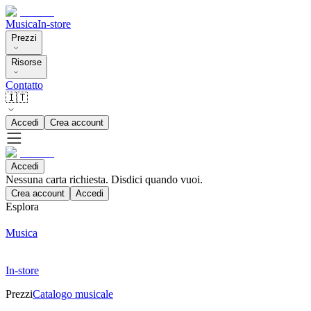
Musica
In-store
Prezzi
Risorse
Contatto
🇮🇹
Accedi
Crea account
Accedi
Nessuna carta richiesta. Disdici quando vuoi.
Crea account
Accedi
Esplora
Musica
In-store
Prezzi
Catalogo musicale