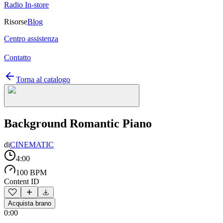
Radio In-store
Risorse
Blog
Centro assistenza
Contatto
Torna al catalogo
Background Romantic Piano
di
CINEMATIC
4:00
100 BPM
Content ID
Acquista brano
0:00