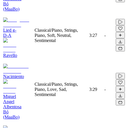
Bó
(MaaBo)
Lied g-
Classical/Piano, Strings,
D-A
Piano, Soft, Neutral,
3:27
-
Sentimental
Ravello
Nacimiento
Classical/Piano, Strings,
Piano, Love, Sad,
3:29
-
Sentimental
Miguel
Angel
Albentosa
Bó
(MaaBo)