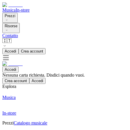
Musica
In-store
Prezzi
Risorse
Contatto
🇮🇹
Accedi
Crea account
Accedi
Nessuna carta richiesta. Disdici quando vuoi.
Crea account
Accedi
Esplora
Musica
In-store
Prezzi
Catalogo musicale