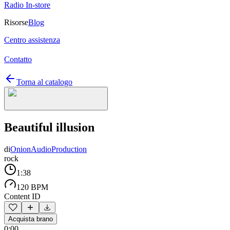
Radio In-store
Risorse
Blog
Centro assistenza
Contatto
Torna al catalogo
Beautiful illusion
di
OnionAudioProduction
rock
1:38
120 BPM
Content ID
Acquista brano
0:00