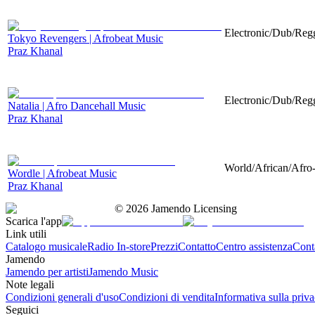
Electronic/Dub/Regg
Tokyo Revengers | Afrobeat Music
Praz Khanal
Electronic/Dub/Regg
Natalia | Afro Dancehall Music
Praz Khanal
World/African/Afro-
Wordle | Afrobeat Music
Praz Khanal
©
2026
Jamendo Licensing
Scarica l'app
Link utili
Catalogo musicale
Radio In-store
Prezzi
Contatto
Centro assistenza
Conta
Jamendo
Jamendo per artisti
Jamendo Music
Note legali
Condizioni generali d'uso
Condizioni di vendita
Informativa sulla priv
Seguici