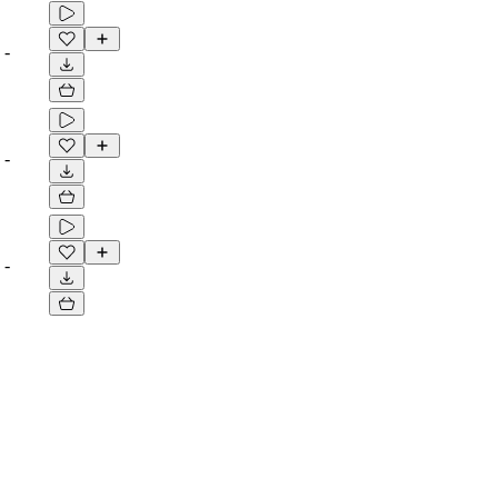
-
-
-