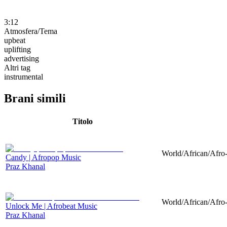
3:12
Atmosfera/Tema
upbeat
uplifting
advertising
Altri tag
instrumental
Brani simili
Titolo
World/African/Afro-
Candy | Afropop Music
Praz Khanal
World/African/Afro-
Unlock Me | Afrobeat Music
Praz Khanal