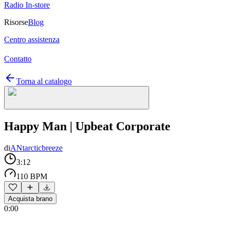
Radio In-store
Risorse
Blog
Centro assistenza
Contatto
Torna al catalogo
Happy Man | Upbeat Corporate
di
ANtarcticbreeze
3:12
110 BPM
Acquista brano
0:00