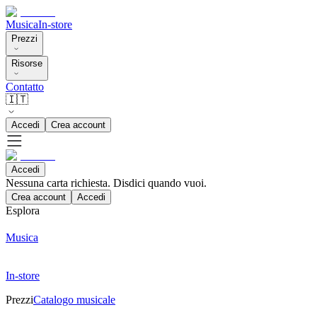
Musica
In-store
Prezzi
Risorse
Contatto
🇮🇹
Accedi
Crea account
Accedi
Nessuna carta richiesta. Disdici quando vuoi.
Crea account
Accedi
Esplora
Musica
In-store
Prezzi
Catalogo musicale