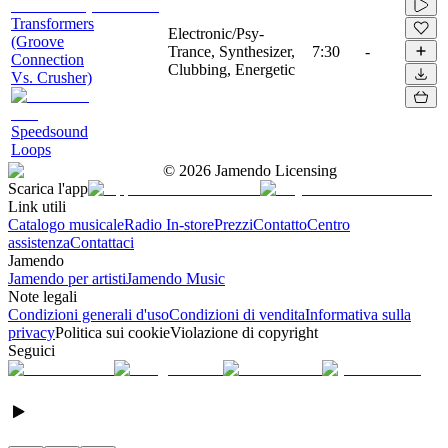
Transformers
Electronic/Psy-
(Groove
Trance, Synthesizer,
7:30
-
Connection
Clubbing, Energetic
Vs. Crusher)
Speedsound
Loops
©
2026
Jamendo Licensing
Scarica l'app
Link utili
Catalogo musicale
Radio In-store
Prezzi
Contatto
Centro
assistenza
Contattaci
Jamendo
Jamendo per artisti
Jamendo Music
Note legali
Condizioni generali d'uso
Condizioni di vendita
Informativa sulla
privacy
Politica sui cookie
Violazione di copyright
Seguici