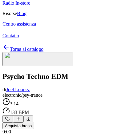
Radio In-store
Risorse
Blog
Centro assistenza
Contatto
Torna al catalogo
Psycho Techno EDM
di
Joel Loopez
electronic/psy-trance
3:14
133 BPM
Acquista brano
0:00