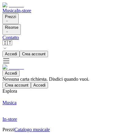
Musica
In-store
Prezzi
Risorse
Contatto
🇮🇹
Accedi
Crea account
Accedi
Nessuna carta richiesta. Disdici quando vuoi.
Crea account
Accedi
Esplora
Musica
In-store
Prezzi
Catalogo musicale