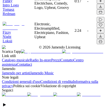
Funky
0:17
-
Electricbass, Comedy,
Intro Logo
Logo, Upbeat, Groovy
Tomasz
Redman
Electronic,
Electroamplified,
2:24
-
Fizzy
Electricpiano, Fashion,
Night
Upbeat
Loksii
©
2026
Jamendo Licensing
Scarica l'app
Link utili
Catalogo musicale
Radio In-store
Prezzi
Contatto
Centro
assistenza
Contattaci
Jamendo
Jamendo per artisti
Jamendo Music
Note legali
Condizioni generali d'uso
Condizioni di vendita
Informativa sulla
privacy
Politica sui cookie
Violazione di copyright
Seguici