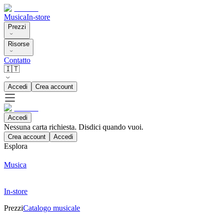
Musica
In-store
Prezzi
Risorse
Contatto
🇮🇹
Accedi
Crea account
Accedi
Nessuna carta richiesta. Disdici quando vuoi.
Crea account
Accedi
Esplora
Musica
In-store
Prezzi
Catalogo musicale