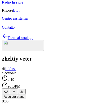
Radio In-store
Risorse
Blog
Centro assistenza
Contatto
Torna al catalogo
zheltiy veter
di
kbkbts.
electronic
4:19
90 BPM
Acquista brano
0:00