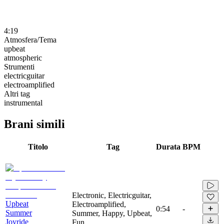
4:19
Atmosfera/Tema
upbeat
atmospheric
Strumenti
electricguitar
electroamplified
Altri tag
instrumental
Brani simili
Titolo
Tag
Durata
BPM
Electronic, Electricguitar,
Upbeat
Electroamplified,
0:54
-
Summer
Summer, Happy, Upbeat,
Joyride
Fun