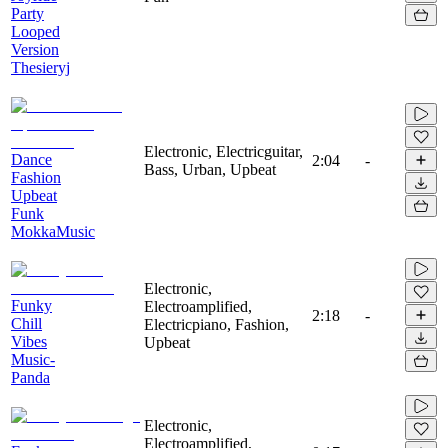
Party
Looped
Version
Thesieryj
Electronic, Electricguitar,
Dance
2:04
-
Bass, Urban, Upbeat
Fashion
Upbeat
Funk
MokkaMusic
Electronic,
Funky
Electroamplified,
2:18
-
Chill
Electricpiano, Fashion,
Vibes
Upbeat
Music-
Panda
Electronic,
Electroamplified,