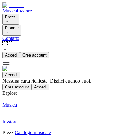
Musica
In-store
Prezzi
Risorse
Contatto
🇮🇹
Accedi
Crea account
Accedi
Nessuna carta richiesta. Disdici quando vuoi.
Crea account
Accedi
Esplora
Musica
In-store
Prezzi
Catalogo musicale