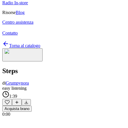
Radio In-store
Risorse
Blog
Centro assistenza
Contatto
Torna al catalogo
Steps
di
Grumpynora
easy listening
1:39
Acquista brano
0:00