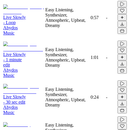
Easy Listening,
Synthesizer,
Live Slowly
0:57
-
Atmospheric, Upbeat,
- Loop
Dreamy
Abydos
Music
Easy Listening,
Live Slowly
Synthesizer,
1:01
-
- 1 minute
Atmospheric, Upbeat,
edit
Dreamy
Abydos
Music
Easy Listening,
Synthesizer,
Live Slowly
0:24
-
Atmospheric, Upbeat,
- 30 sec edit
Dreamy
Abydos
Music
Easy Listening,