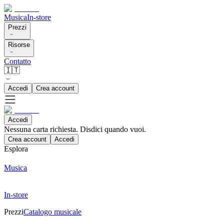
Musica
In-store
Prezzi
Risorse
Contatto
🇮🇹
Accedi
Crea account
Accedi
Nessuna carta richiesta. Disdici quando vuoi.
Crea account
Accedi
Esplora
Musica
In-store
Prezzi
Catalogo musicale