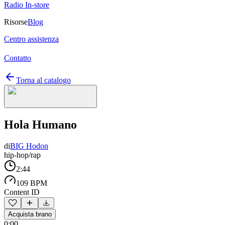
Radio In-store
Risorse
Blog
Centro assistenza
Contatto
Torna al catalogo
Hola Humano
di
BIG Hodon
hip-hop/rap
2:44
109 BPM
Content ID
Acquista brano
0:00