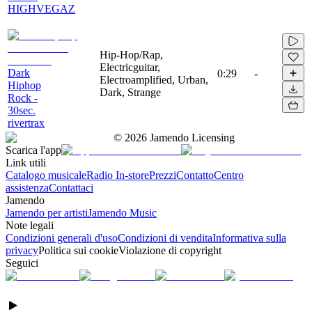
HIGHVEGAZ
Hip-Hop/Rap,
Electricguitar,
Dark
0:29
-
Electroamplified, Urban,
Hiphop
Dark, Strange
Rock -
30sec.
rivertrax
©
2026
Jamendo Licensing
Scarica l'app
Link utili
Catalogo musicale
Radio In-store
Prezzi
Contatto
Centro
assistenza
Contattaci
Jamendo
Jamendo per artisti
Jamendo Music
Note legali
Condizioni generali d'uso
Condizioni di vendita
Informativa sulla
privacy
Politica sui cookie
Violazione di copyright
Seguici