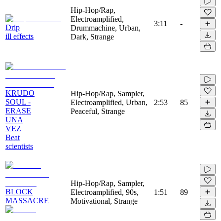
Hip-Hop/Rap,
Electroamplified,
3:11
-
Drip
Drummachine, Urban,
ill effects
Dark, Strange
KRUDO
Hip-Hop/Rap, Sampler,
SOUL -
Electroamplified, Urban,
2:53
85
ERASE
Peaceful, Strange
UNA
VEZ
Beat
scientists
Hip-Hop/Rap, Sampler,
BLOCK
Electroamplified, 90s,
1:51
89
MASSACRE
Motivational, Strange