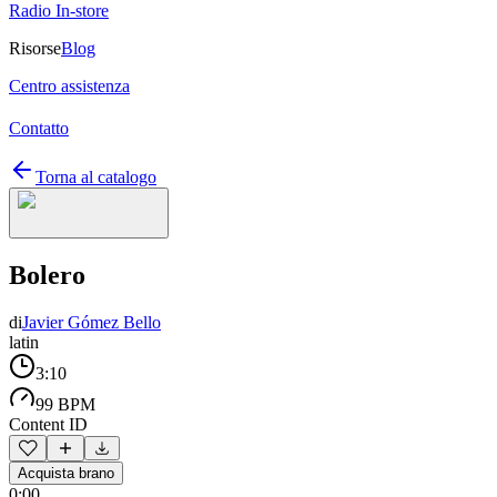
Radio In-store
Risorse
Blog
Centro assistenza
Contatto
Torna al catalogo
Bolero
di
Javier Gómez Bello
latin
3:10
99 BPM
Content ID
Acquista brano
0:00