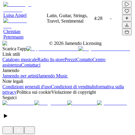
Luisa Angel
Latin, Guitar, Strings,
4:28
-
Travel, Sentimental
Christian
Petermann
©
2026
Jamendo Licensing
Scarica l'app
Link utili
Catalogo musicale
Radio In-store
Prezzi
Contatto
Centro
assistenza
Contattaci
Jamendo
Jamendo per artisti
Jamendo Music
Note legali
Condizioni generali d'uso
Condizioni di vendita
Informativa sulla
privacy
Politica sui cookie
Violazione di copyright
Seguici