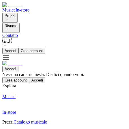
Musica
In-store
Prezzi
Risorse
Contatto
🇮🇹
Accedi
Crea account
Accedi
Nessuna carta richiesta. Disdici quando vuoi.
Crea account
Accedi
Esplora
Musica
In-store
Prezzi
Catalogo musicale