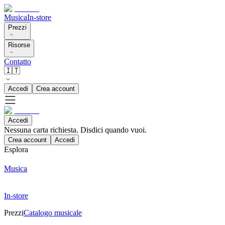
Musica
In-store
Prezzi
Risorse
Contatto
🇮🇹
Accedi
Crea account
Accedi
Nessuna carta richiesta. Disdici quando vuoi.
Crea account
Accedi
Esplora
Musica
In-store
Prezzi
Catalogo musicale