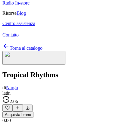
Radio In-store
Risorse
Blog
Centro assistenza
Contatto
Torna al catalogo
Tropical Rhythms
di
Nargo
latin
2:06
Acquista brano
0:00