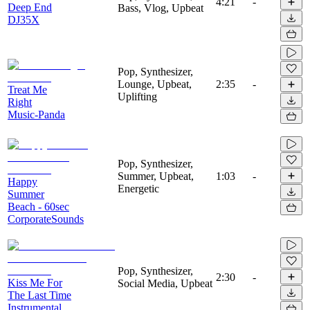
4:21
-
Deep End
Bass, Vlog, Upbeat
DJ35X
Pop, Synthesizer,
Lounge, Upbeat,
2:35
-
Treat Me
Uplifting
Right
Music-Panda
Pop, Synthesizer,
Summer, Upbeat,
1:03
-
Happy
Energetic
Summer
Beach - 60sec
CorporateSounds
Pop, Synthesizer,
2:30
-
Kiss Me For
Social Media, Upbeat
The Last Time
Instrumental