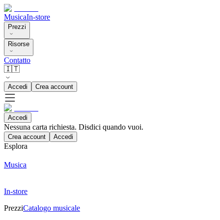
Musica
In-store
Prezzi
Risorse
Contatto
🇮🇹
Accedi
Crea account
Accedi
Nessuna carta richiesta. Disdici quando vuoi.
Crea account
Accedi
Esplora
Musica
In-store
Prezzi
Catalogo musicale