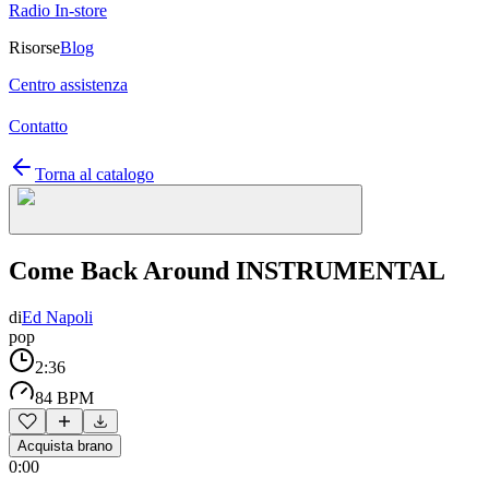
Radio In-store
Risorse
Blog
Centro assistenza
Contatto
Torna al catalogo
Come Back Around INSTRUMENTAL
di
Ed Napoli
pop
2:36
84 BPM
Acquista brano
0:00