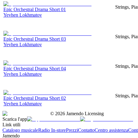
Strings, Pi
Epic Orchestral Drama Short 01
Yevhen Lokhmatov
Strings, Pi
Epic Orchestral Drama Short 03
Yevhen Lokhmatov
Strings, Pi
Epic Orchestral Drama Short 04
Yevhen Lokhmatov
Strings, Pi
Epic Orchestral Drama Short 02
Yevhen Lokhmatov
©
2026
Jamendo Licensing
Scarica l'app
Link utili
Catalogo musicale
Radio In-store
Prezzi
Contatto
Centro assistenza
Conta
Jamendo