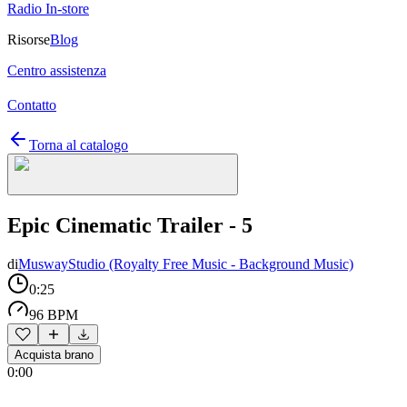
Radio In-store
Risorse
Blog
Centro assistenza
Contatto
Torna al catalogo
Epic Cinematic Trailer - 5
di
MuswayStudio (Royalty Free Music - Background Music)
0:25
96 BPM
Acquista brano
0:00