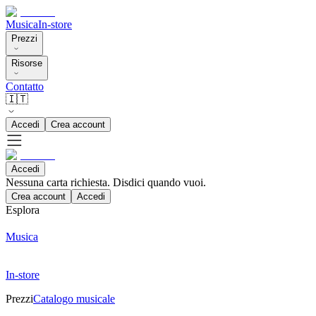
Musica
In-store
Prezzi
Risorse
Contatto
🇮🇹
Accedi
Crea account
Accedi
Nessuna carta richiesta. Disdici quando vuoi.
Crea account
Accedi
Esplora
Musica
In-store
Prezzi
Catalogo musicale