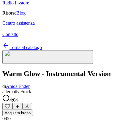
Radio In-store
Risorse
Blog
Centro assistenza
Contatto
Torna al catalogo
Warm Glow - Instrumental Version
di
Amos Ender
alternative/rock
4:04
Acquista brano
0:00