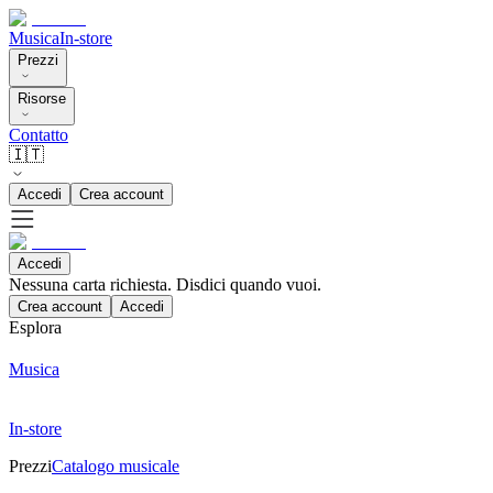
Musica
In-store
Prezzi
Risorse
Contatto
🇮🇹
Accedi
Crea account
Accedi
Nessuna carta richiesta. Disdici quando vuoi.
Crea account
Accedi
Esplora
Musica
In-store
Prezzi
Catalogo musicale