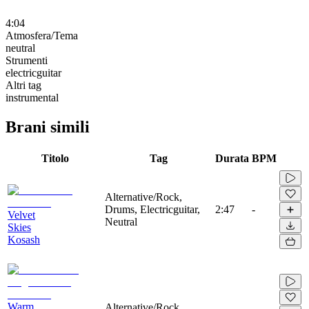
4:04
Atmosfera/Tema
neutral
Strumenti
electricguitar
Altri tag
instrumental
Brani simili
Titolo
Tag
Durata
BPM
Alternative/Rock,
Drums, Electricguitar,
2:47
-
Velvet
Neutral
Skies
Kosash
Warm
Alternative/Rock,