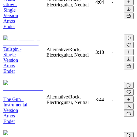
4:04
-
Glow -
Electricguitar, Neutral
Single
Version
Amos
Ender
Tailspin -
Alternative/Rock,
3:18
-
Single
Electricguitar, Neutral
Version
Amos
Ender
Alternative/Rock,
The Gun -
3:44
-
Electricguitar, Neutral
Instrumental
Version
Amos
Ender