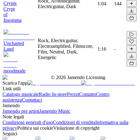
Rock, Acousticguitar,
Crypts
1:04
144
Electricguitar, Dark
Crypt
of
Insomnia
Rock, Electricguitar,
Uncharted
Electroamplified, Filmscore,
Land
1:16
-
Film, Neutral, Dark,
Energetic
moodmode
©
2026
Jamendo Licensing
Scarica l'app
Link utili
Catalogo musicale
Radio In-store
Prezzi
Contatto
Centro
assistenza
Contattaci
Jamendo
Jamendo per artisti
Jamendo Music
Note legali
Condizioni generali d'uso
Condizioni di vendita
Informativa sulla
privacy
Politica sui cookie
Violazione di copyright
Seguici