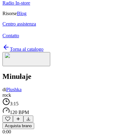
Radio In-store
Risorse
Blog
Centro assistenza
Contatto
Torna al catalogo
Minułaje
di
Plushka
rock
3:15
120 BPM
Acquista brano
0:00