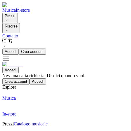
Musica
In-store
Prezzi
Risorse
Contatto
🇮🇹
Accedi
Crea account
Accedi
Nessuna carta richiesta. Disdici quando vuoi.
Crea account
Accedi
Esplora
Musica
In-store
Prezzi
Catalogo musicale