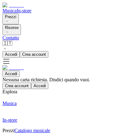
Musica
In-store
Prezzi
Risorse
Contatto
🇮🇹
Accedi
Crea account
Accedi
Nessuna carta richiesta. Disdici quando vuoi.
Crea account
Accedi
Esplora
Musica
In-store
Prezzi
Catalogo musicale