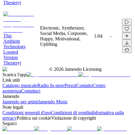
Thesieryj
Electronic, Synthesizer,
Social Media, Corporate,
This
1:04
-
Happy, Motivational,
Ambient
Uplifting
Technology
Looped
Version
Thesieryj
©
2026
Jamendo Licensing
Scarica l'app
Link utili
Catalogo musicale
Radio In-store
Prezzi
Contatto
Centro
assistenza
Contattaci
Jamendo
Jamendo per artisti
Jamendo Music
Note legali
Condizioni generali d'uso
Condizioni di vendita
Informativa sulla
privacy
Politica sui cookie
Violazione di copyright
Seguici