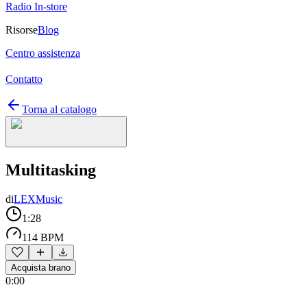
Radio In-store
Risorse
Blog
Centro assistenza
Contatto
Torna al catalogo
Multitasking
di
LEXMusic
1:28
114 BPM
Acquista brano
0:00