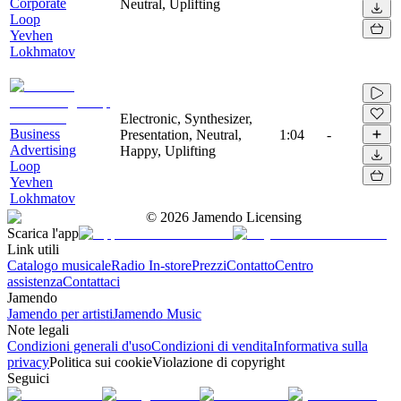
Corporate
Neutral, Uplifting
Loop
Yevhen
Lokhmatov
Electronic, Synthesizer,
Business
Presentation, Neutral,
1:04
-
Advertising
Happy, Uplifting
Loop
Yevhen
Lokhmatov
©
2026
Jamendo Licensing
Scarica l'app
Link utili
Catalogo musicale
Radio In-store
Prezzi
Contatto
Centro
assistenza
Contattaci
Jamendo
Jamendo per artisti
Jamendo Music
Note legali
Condizioni generali d'uso
Condizioni di vendita
Informativa sulla
privacy
Politica sui cookie
Violazione di copyright
Seguici