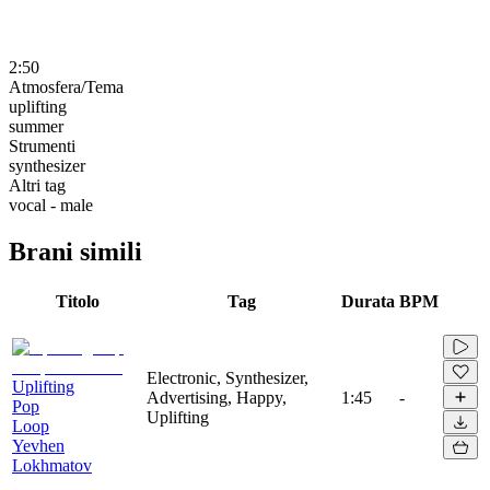
2:50
Atmosfera/Tema
uplifting
summer
Strumenti
synthesizer
Altri tag
vocal - male
Brani simili
Titolo
Tag
Durata
BPM
Electronic, Synthesizer,
Uplifting
Advertising, Happy,
1:45
-
Pop
Uplifting
Loop
Yevhen
Lokhmatov