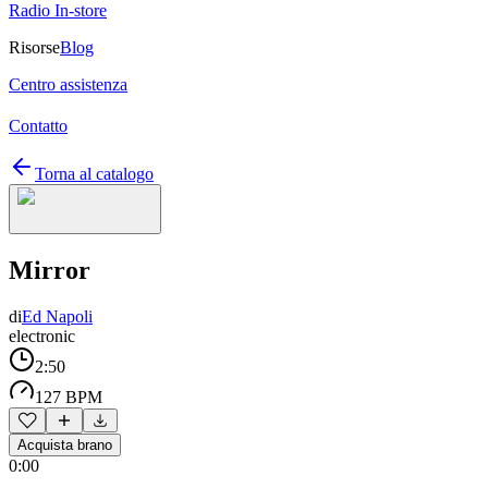
Radio In-store
Risorse
Blog
Centro assistenza
Contatto
Torna al catalogo
Mirror
di
Ed Napoli
electronic
2:50
127 BPM
Acquista brano
0:00