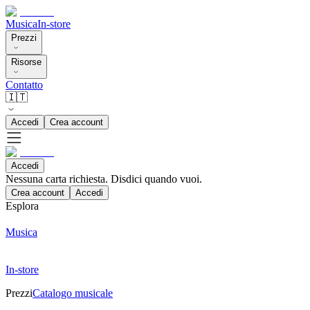
Musica
In-store
Prezzi
Risorse
Contatto
🇮🇹
Accedi
Crea account
Accedi
Nessuna carta richiesta. Disdici quando vuoi.
Crea account
Accedi
Esplora
Musica
In-store
Prezzi
Catalogo musicale