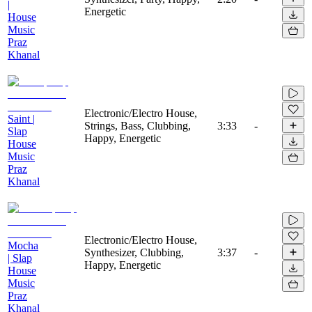
|
Energetic
House
Music
Praz
Khanal
Electronic/Electro House,
Saint |
Strings, Bass, Clubbing,
3:33
-
Slap
Happy, Energetic
House
Music
Praz
Khanal
Electronic/Electro House,
Mocha
Synthesizer, Clubbing,
3:37
-
| Slap
Happy, Energetic
House
Music
Praz
Khanal