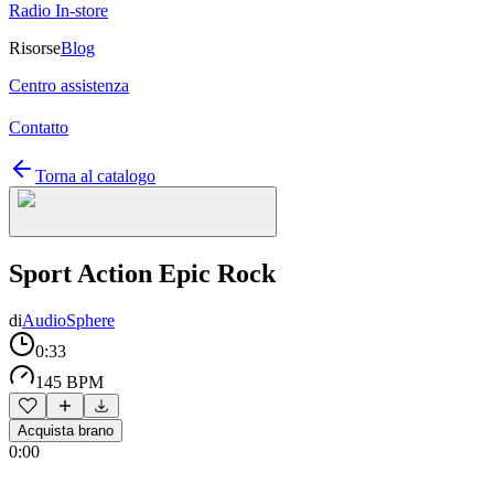
Radio In-store
Risorse
Blog
Centro assistenza
Contatto
Torna al catalogo
Sport Action Epic Rock
di
AudioSphere
0:33
145 BPM
Acquista brano
0:00