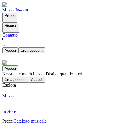
Musica
In-store
Prezzi
Risorse
Contatto
🇮🇹
Accedi
Crea account
Accedi
Nessuna carta richiesta. Disdici quando vuoi.
Crea account
Accedi
Esplora
Musica
In-store
Prezzi
Catalogo musicale