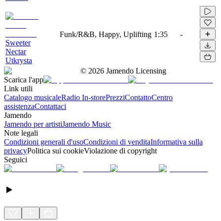
Funk/R&B, Happy, Uplifting
1:35
-
Sweeter
Nectar
Utkrysta
©
2026
Jamendo Licensing
Scarica l'app
Link utili
Catalogo musicale
Radio In-store
Prezzi
Contatto
Centro
assistenza
Contattaci
Jamendo
Jamendo per artisti
Jamendo Music
Note legali
Condizioni generali d'uso
Condizioni di vendita
Informativa sulla
privacy
Politica sui cookie
Violazione di copyright
Seguici