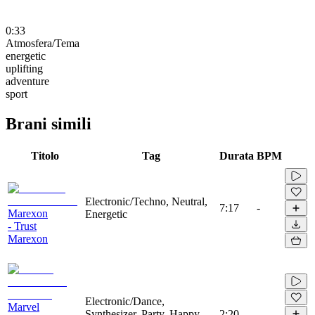
0:33
Atmosfera/Tema
energetic
uplifting
adventure
sport
Brani simili
Titolo
Tag
Durata
BPM
Electronic/Techno, Neutral,
7:17
-
Marexon
Energetic
- Trust
Marexon
Electronic/Dance,
Marvel
Synthesizer, Party, Happy,
2:20
-