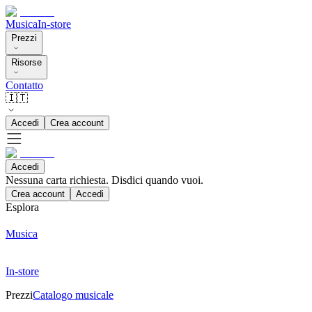
Musica
In-store
Prezzi
Risorse
Contatto
🇮🇹
Accedi
Crea account
Accedi
Nessuna carta richiesta. Disdici quando vuoi.
Crea account
Accedi
Esplora
Musica
In-store
Prezzi
Catalogo musicale