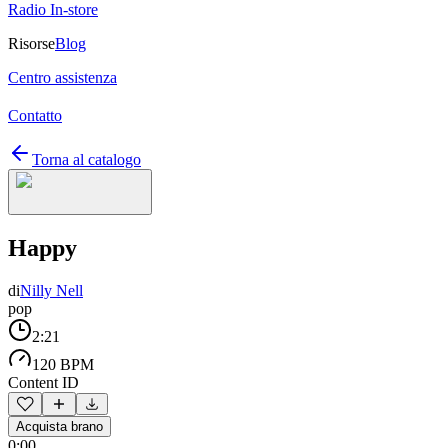
Radio In-store
Risorse
Blog
Centro assistenza
Contatto
Torna al catalogo
Happy
di
Nilly Nell
pop
2:21
120 BPM
Content ID
Acquista brano
0:00