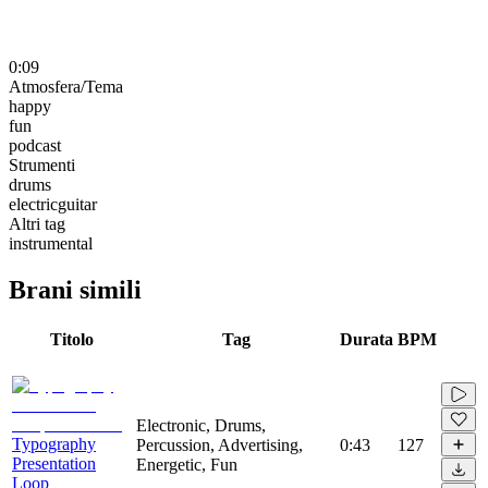
0:09
Atmosfera/Tema
happy
fun
podcast
Strumenti
drums
electricguitar
Altri tag
instrumental
Brani simili
Titolo
Tag
Durata
BPM
Electronic, Drums,
Typography
Percussion, Advertising,
0:43
127
Presentation
Energetic, Fun
Loop