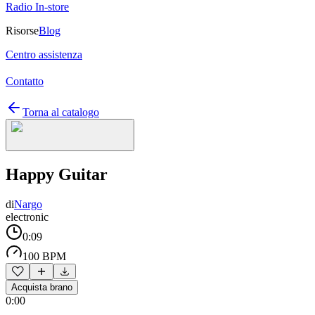
Radio In-store
Risorse
Blog
Centro assistenza
Contatto
Torna al catalogo
Happy Guitar
di
Nargo
electronic
0:09
100 BPM
Acquista brano
0:00