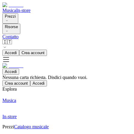
Musica
In-store
Prezzi
Risorse
Contatto
🇮🇹
Accedi
Crea account
Accedi
Nessuna carta richiesta. Disdici quando vuoi.
Crea account
Accedi
Esplora
Musica
In-store
Prezzi
Catalogo musicale