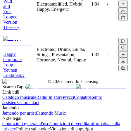
Wild
Electroamplified, Hybrid,
1:04
-
and
Happy, Energetic
Free
Looped
Version
Thesieryj
Electronic, Drums, Guitar,
Happy
Strings, Presentation,
1:32
-
Corporate
Corporate, Neutral, Happy
Loop
Yevhen
Lokhmatov
©
2026
Jamendo Licensing
Scarica l'app
Link utili
Catalogo musicale
Radio In-store
Prezzi
Contatto
Centro
assistenza
Contattaci
Jamendo
Jamendo per artisti
Jamendo Music
Note legali
Condizioni generali d'uso
Condizioni di vendita
Informativa sulla
privacy
Politica sui cookie
Violazione di copyright