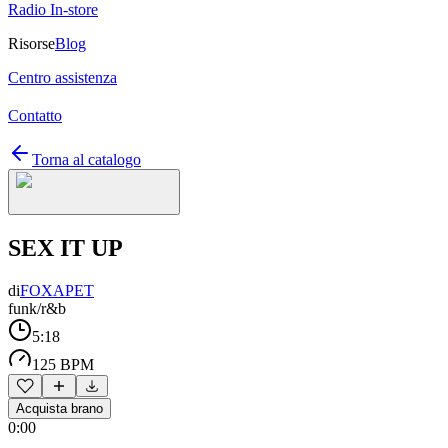
Radio In-store
Risorse
Blog
Centro assistenza
Contatto
Torna al catalogo
SEX IT UP
di
FOXAPET
funk/r&b
5:18
125 BPM
Acquista brano
0:00