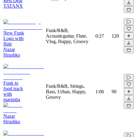
Best Deal
TATANX
Funk/R&B,
New Funk
Acousticguitar, Flute,
0:27
120
Logo with
Vlog, Happy, Groovy
flute
Nazar
Hrushko
Funk to
Funk/R&B, Strings,
food track
Bass, Urban, Happy,
1:06
90
with
Groovy
marimba
Nazar
Hrushko