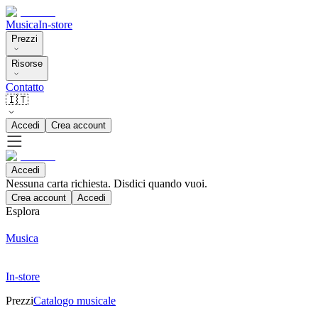
Musica
In-store
Prezzi
Risorse
Contatto
🇮🇹
Accedi
Crea account
Accedi
Nessuna carta richiesta. Disdici quando vuoi.
Crea account
Accedi
Esplora
Musica
In-store
Prezzi
Catalogo musicale