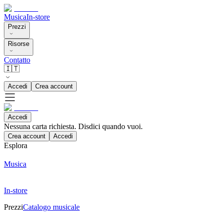
Musica
In-store
Prezzi
Risorse
Contatto
🇮🇹
Accedi
Crea account
Accedi
Nessuna carta richiesta. Disdici quando vuoi.
Crea account
Accedi
Esplora
Musica
In-store
Prezzi
Catalogo musicale