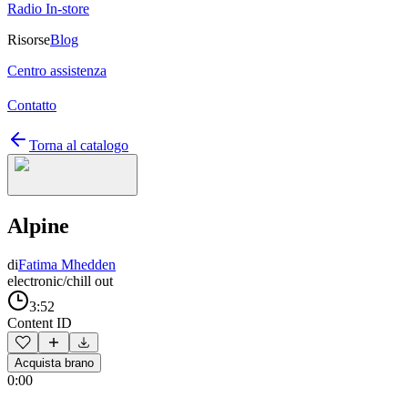
Radio In-store
Risorse
Blog
Centro assistenza
Contatto
Torna al catalogo
Alpine
di
Fatima Mhedden
electronic/chill out
3:52
Content ID
Acquista brano
0:00