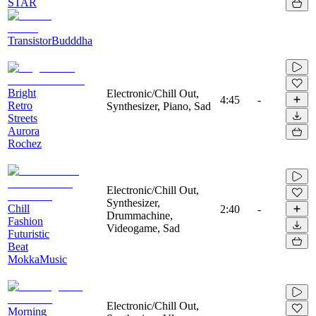
STAR
TransistorBudddha
Bright
Electronic/Chill Out,
4:45
-
Retro
Synthesizer, Piano, Sad
Streets
Aurora
Rochez
Electronic/Chill Out,
Synthesizer,
Chill
2:40
-
Drummachine,
Fashion
Videogame, Sad
Futuristic
Beat
MokkaMusic
Electronic/Chill Out,
Morning