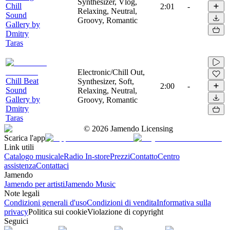
Synthesizer, Vlog,
Chill
2:01
-
Relaxing, Neutral,
Sound
Groovy, Romantic
Gallery by
Dmitry
Taras
Electronic/Chill Out,
Chill Beat
Synthesizer, Soft,
2:00
-
Sound
Relaxing, Neutral,
Gallery by
Groovy, Romantic
Dmitry
Taras
©
2026
Jamendo Licensing
Scarica l'app
Link utili
Catalogo musicale
Radio In-store
Prezzi
Contatto
Centro
assistenza
Contattaci
Jamendo
Jamendo per artisti
Jamendo Music
Note legali
Condizioni generali d'uso
Condizioni di vendita
Informativa sulla
privacy
Politica sui cookie
Violazione di copyright
Seguici