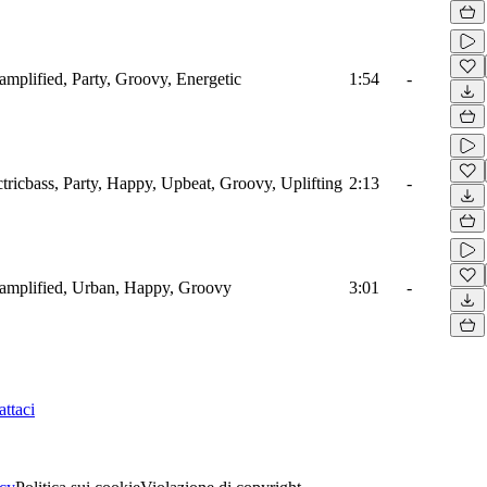
amplified, Party, Groovy, Energetic
1:54
-
tricbass, Party, Happy, Upbeat, Groovy, Uplifting
2:13
-
oamplified, Urban, Happy, Groovy
3:01
-
ttaci