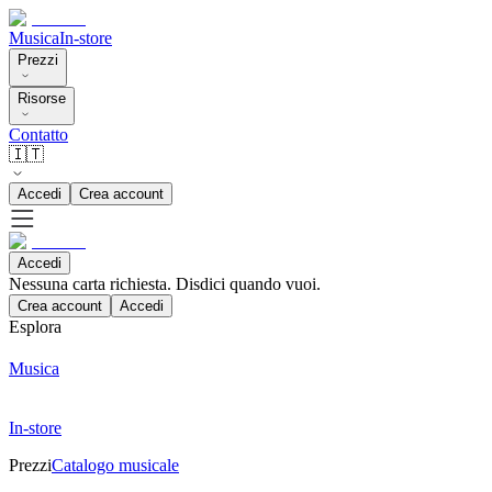
Musica
In-store
Prezzi
Risorse
Contatto
🇮🇹
Accedi
Crea account
Accedi
Nessuna carta richiesta. Disdici quando vuoi.
Crea account
Accedi
Esplora
Musica
In-store
Prezzi
Catalogo musicale