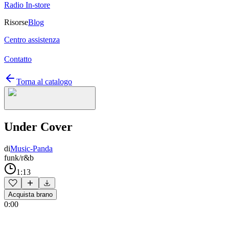
Radio In-store
Risorse
Blog
Centro assistenza
Contatto
Torna al catalogo
Under Cover
di
Music-Panda
funk/r&b
1:13
Acquista brano
0:00