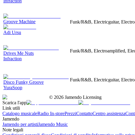
Infraction
Groove Machine
Funk/R&B, Electricguitar, Electro
Adi Ursu
Funk/R&B, Electroamplified, Elec
Drives Me Nuts
Infraction
Funk/R&B, Electricguitar, Electr
Disco Funky Groove
YuraSoop
©
2026
Jamendo Licensing
Scarica l'app
Link utili
Catalogo musicale
Radio In-store
Prezzi
Contatto
Centro assistenza
Conta
Jamendo
Jamendo per artisti
Jamendo Music
Note legali