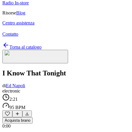
Radio In-store
Risorse
Blog
Centro assistenza
Contatto
Torna al catalogo
I Know That Tonight
di
Ed Napoli
electronic
2:21
95 BPM
Acquista brano
0:00