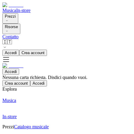
Musica
In-store
Prezzi
Risorse
Contatto
🇮🇹
Accedi
Crea account
Accedi
Nessuna carta richiesta. Disdici quando vuoi.
Crea account
Accedi
Esplora
Musica
In-store
Prezzi
Catalogo musicale