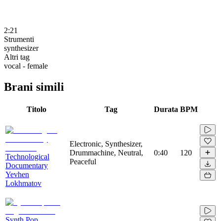
2:21
Strumenti
synthesizer
Altri tag
vocal - female
Brani simili
Titolo
Tag
Durata
BPM
Electronic, Synthesizer,
Drummachine, Neutral,
0:40
120
Technological
Peaceful
Documentary
Yevhen
Lokhmatov
Synth Pop