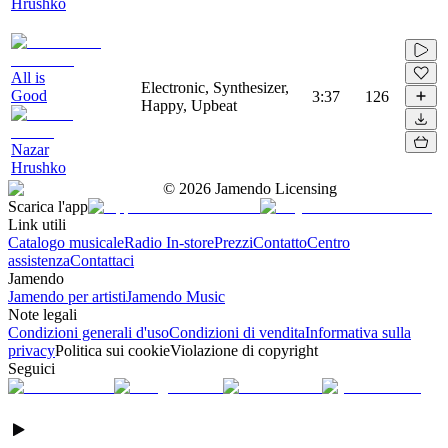
Hrushko
All is
Electronic, Synthesizer,
Good
3:37
126
Happy, Upbeat
Nazar
Hrushko
©
2026
Jamendo Licensing
Scarica l'app
Link utili
Catalogo musicale
Radio In-store
Prezzi
Contatto
Centro
assistenza
Contattaci
Jamendo
Jamendo per artisti
Jamendo Music
Note legali
Condizioni generali d'uso
Condizioni di vendita
Informativa sulla
privacy
Politica sui cookie
Violazione di copyright
Seguici