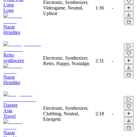
Electronic, Synthesizer,
Long
Videogame, Neutral,
1:36
-
Logo
Upbeat
Nazar
Hrushko
Retro
Electronic, Synthesizer,
synthwave
2:31
-
Retro, Happy, Nostalgic
Nazar
Hrushko
Danger
Electronic, Synthesizer,
Asia
Clubbing, Neutral,
2:18
-
Travel
Energetic
Nazar