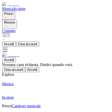
Musica
In-store
Prezzi
Risorse
Contatto
🇮🇹
Accedi
Crea account
Accedi
Nessuna carta richiesta. Disdici quando vuoi.
Crea account
Accedi
Esplora
Musica
In-store
Prezzi
Catalogo musicale