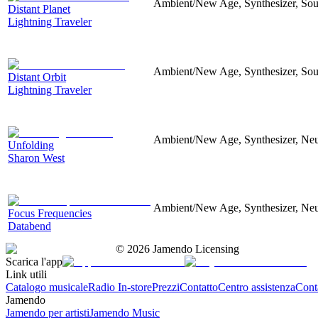
Ambient/New Age, Synthesizer, Sou
Distant Planet
Lightning Traveler
Ambient/New Age, Synthesizer, Sou
Distant Orbit
Lightning Traveler
Ambient/New Age, Synthesizer, Neu
Unfolding
Sharon West
Ambient/New Age, Synthesizer, Neu
Focus Frequencies
Databend
©
2026
Jamendo Licensing
Scarica l'app
Link utili
Catalogo musicale
Radio In-store
Prezzi
Contatto
Centro assistenza
Conta
Jamendo
Jamendo per artisti
Jamendo Music