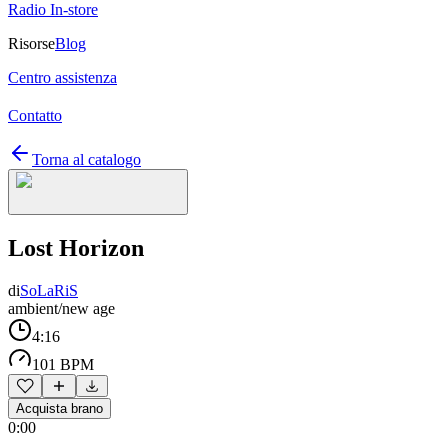
Radio In-store
Risorse
Blog
Centro assistenza
Contatto
Torna al catalogo
Lost Horizon
di
SoLaRiS
ambient/new age
4:16
101 BPM
Acquista brano
0:00