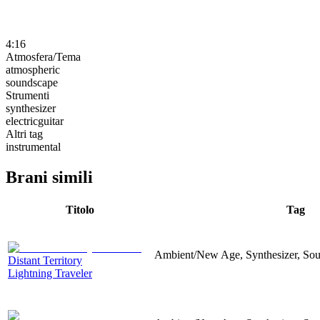
4:16
Atmosfera/Tema
atmospheric
soundscape
Strumenti
synthesizer
electricguitar
Altri tag
instrumental
Brani simili
Titolo
Tag
Ambient/New Age, Synthesizer, Soun
Distant Territory
Lightning Traveler