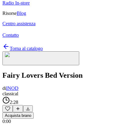
Radio In-store
Risorse
Blog
Centro assistenza
Contatto
Torna al catalogo
Fairy Lovers Bed Version
di
INOD
classical
2:28
Acquista brano
0:00