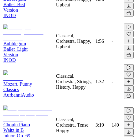
Ballet_Bed
Upbeat
Version
INOD
Classical,
Orchestra, Happy,
1:56
-
Bubblegum
Upbeat
Ballet_Light
Version
INOD
Classical,
Orchestra, Strings,
1:32
-
Mozart, Funny
History, Happy
Classics
AurbanniAudio
Classical,
Chopin Piano
Orchestra, Tense,
3:19
140
Waltz in B
Happy
minor, Op. 69,