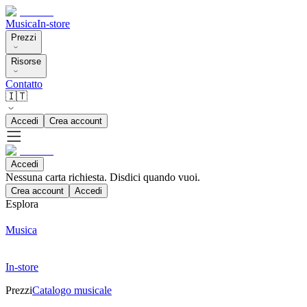
Musica
In-store
Prezzi
Risorse
Contatto
🇮🇹
Accedi
Crea account
Accedi
Nessuna carta richiesta. Disdici quando vuoi.
Crea account
Accedi
Esplora
Musica
In-store
Prezzi
Catalogo musicale