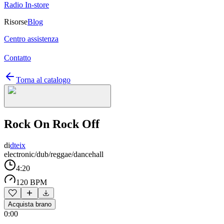
Radio In-store
Risorse
Blog
Centro assistenza
Contatto
Torna al catalogo
Rock On Rock Off
di
dteix
electronic/dub/reggae/dancehall
4:20
120 BPM
Acquista brano
0:00