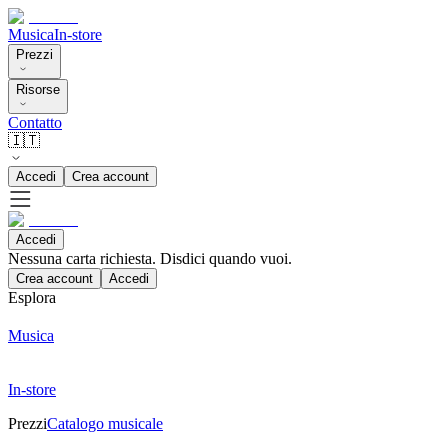
Musica
In-store
Prezzi
Risorse
Contatto
🇮🇹
Accedi
Crea account
Accedi
Nessuna carta richiesta. Disdici quando vuoi.
Crea account
Accedi
Esplora
Musica
In-store
Prezzi
Catalogo musicale