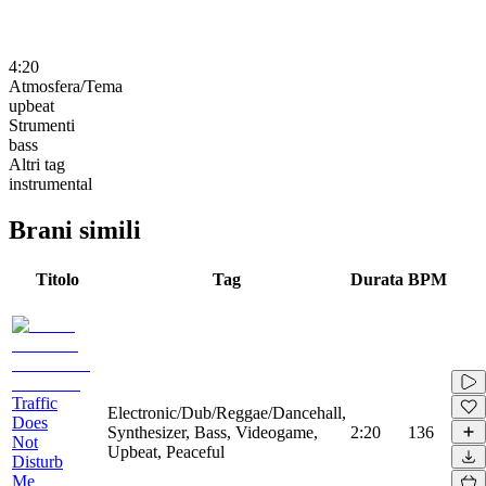
4:20
Atmosfera/Tema
upbeat
Strumenti
bass
Altri tag
instrumental
Brani simili
Titolo
Tag
Durata
BPM
Traffic
Electronic/Dub/Reggae/Dancehall,
Does
Synthesizer, Bass, Videogame,
2:20
136
Not
Upbeat, Peaceful
Disturb
Me