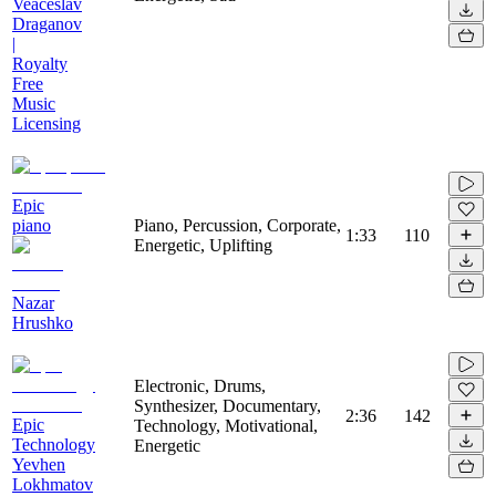
Veaceslav
Draganov
|
Royalty
Free
Music
Licensing
Epic
piano
Piano, Percussion, Corporate,
1:33
110
Energetic, Uplifting
Nazar
Hrushko
Electronic, Drums,
Synthesizer, Documentary,
2:36
142
Epic
Technology, Motivational,
Technology
Energetic
Yevhen
Lokhmatov