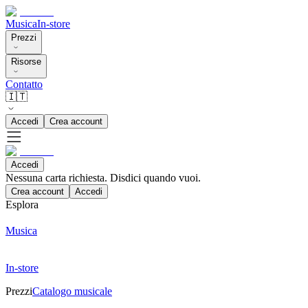
Musica
In-store
Prezzi
Risorse
Contatto
🇮🇹
Accedi
Crea account
Accedi
Nessuna carta richiesta. Disdici quando vuoi.
Crea account
Accedi
Esplora
Musica
In-store
Prezzi
Catalogo musicale