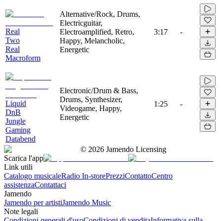
Alternative/Rock, Drums,
Electricguitar,
Real
Electroamplified, Retro,
3:17
-
Two
Happy, Melancholic,
Real
Energetic
Macroform
Electronic/Drum & Bass,
Drums, Synthesizer,
Liquid
1:25
-
Videogame, Happy,
DnB
Energetic
Jungle
Gaming
Databend
©
2026
Jamendo Licensing
Scarica l'app
Link utili
Catalogo musicale
Radio In-store
Prezzi
Contatto
Centro
assistenza
Contattaci
Jamendo
Jamendo per artisti
Jamendo Music
Note legali
Condizioni generali d'uso
Condizioni di vendita
Informativa sulla