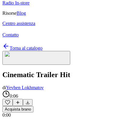
Radio In-store
Risorse
Blog
Centro assistenza
Contatto
Torna al catalogo
Cinematic Trailer Hit
di
Yevhen Lokhmatov
0:06
Acquista brano
0:00