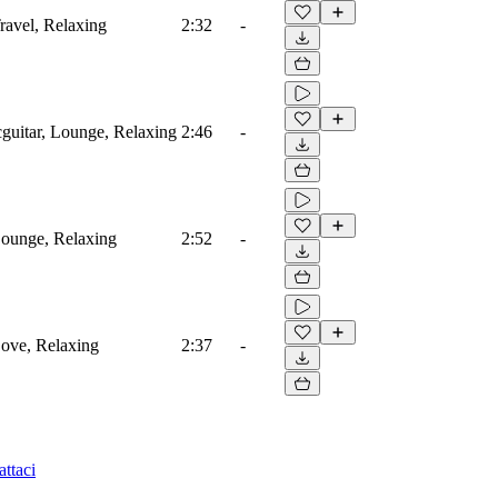
Travel, Relaxing
2:32
-
icguitar, Lounge, Relaxing
2:46
-
 Lounge, Relaxing
2:52
-
 Love, Relaxing
2:37
-
ttaci