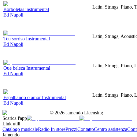
Latin, Strings, Piano, 
Borboletas instrumental
Ed Napoli
Latin, Strings, Acoust
Teu sorriso Instrumental
Ed Napoli
Latin, Strings, Piano,
Que beleza Instrumental
Ed Napoli
Latin, Strings, Piano,
Espalhando o amor Instrumental
Ed Napoli
©
2026
Jamendo Licensing
Scarica l'app
Link utili
Catalogo musicale
Radio In-store
Prezzi
Contatto
Centro assistenza
Conta
Jamendo