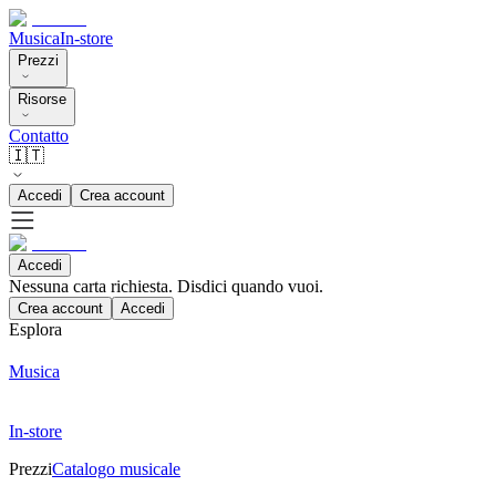
Musica
In-store
Prezzi
Risorse
Contatto
🇮🇹
Accedi
Crea account
Accedi
Nessuna carta richiesta. Disdici quando vuoi.
Crea account
Accedi
Esplora
Musica
In-store
Prezzi
Catalogo musicale