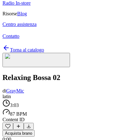
Radio In-store
Risorse
Blog
Centro assistenza
Contatto
Torna al catalogo
Relaxing Bossa 02
di
GrayMic
latin
3:03
87 BPM
Content ID
Acquista brano
0:00