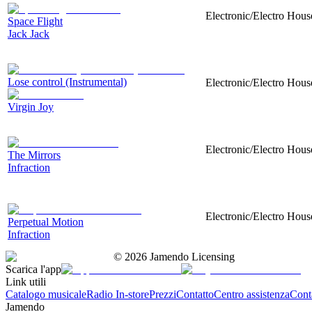
Electronic/Electro Hous
Space Flight
Jack Jack
Lose control (Instrumental)
Electronic/Electro Hous
Virgin Joy
Electronic/Electro Hous
The Mirrors
Infraction
Electronic/Electro Hous
Perpetual Motion
Infraction
©
2026
Jamendo Licensing
Scarica l'app
Link utili
Catalogo musicale
Radio In-store
Prezzi
Contatto
Centro assistenza
Conta
Jamendo