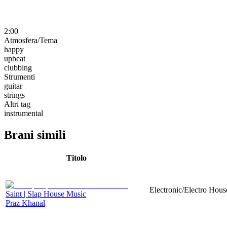
2:00
Atmosfera/Tema
happy
upbeat
clubbing
Strumenti
guitar
strings
Altri tag
instrumental
Brani simili
Titolo
Electronic/Electro Hous
Saint | Slap House Music
Praz Khanal