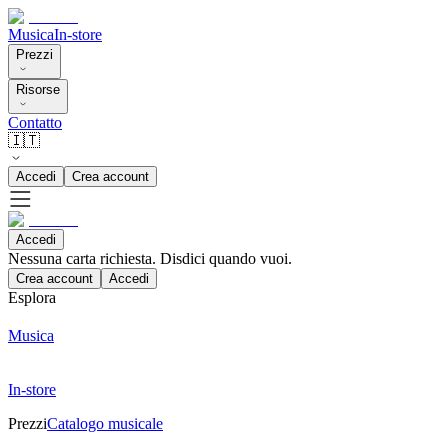
Musica
In-store
Prezzi
Risorse
Contatto
🇮🇹
Accedi
Crea account
Accedi
Nessuna carta richiesta. Disdici quando vuoi.
Crea account
Accedi
Esplora
Musica
In-store
Prezzi
Catalogo musicale