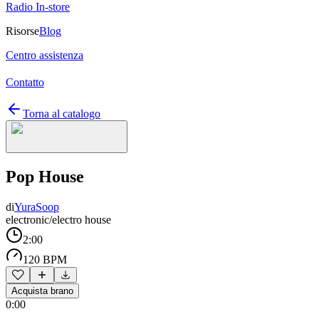
Radio In-store
Risorse
Blog
Centro assistenza
Contatto
Torna al catalogo
Pop House
di
YuraSoop
electronic/electro house
2:00
120 BPM
Acquista brano
0:00