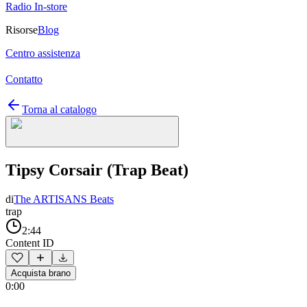
Radio In-store
Risorse
Blog
Centro assistenza
Contatto
Torna al catalogo
Tipsy Corsair (Trap Beat)
di
The ARTISANS Beats
trap
2:44
Content ID
Acquista brano
0:00