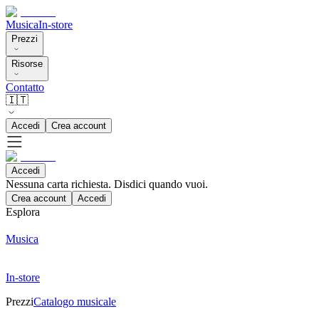
Musica
In-store
Prezzi
Risorse
Contatto
🇮🇹
Accedi
Crea account
Accedi
Nessuna carta richiesta. Disdici quando vuoi.
Crea account
Accedi
Esplora
Musica
In-store
Prezzi
Catalogo musicale