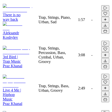
There is no
Trap, Strings, Piano,
way back
1:57
-
Urban, Sad
Aleksandr
Koshylev
Trap, Strings,
Percussion, Bass,
3:08
-
3rd Bird |
Cymbal, Urban,
Trap Music
Groovy
Praz Khanal
Trap, Strings, Bass,
2:49
-
Live 4 Me |
Urban, Groovy
Hiphop
Music
Praz Khanal