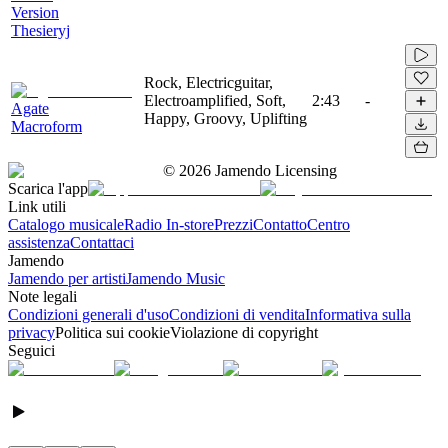
Version
Thesieryj
Rock, Electricguitar,
Electroamplified, Soft,
2:43
-
Agate
Happy, Groovy, Uplifting
Macroform
©
2026
Jamendo Licensing
Scarica l'app
Link utili
Catalogo musicale
Radio In-store
Prezzi
Contatto
Centro
assistenza
Contattaci
Jamendo
Jamendo per artisti
Jamendo Music
Note legali
Condizioni generali d'uso
Condizioni di vendita
Informativa sulla
privacy
Politica sui cookie
Violazione di copyright
Seguici