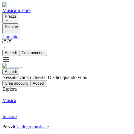
Musica
In-store
Prezzi
Risorse
Contatto
🇮🇹
Accedi
Crea account
Accedi
Nessuna carta richiesta. Disdici quando vuoi.
Crea account
Accedi
Esplora
Musica
In-store
Prezzi
Catalogo musicale