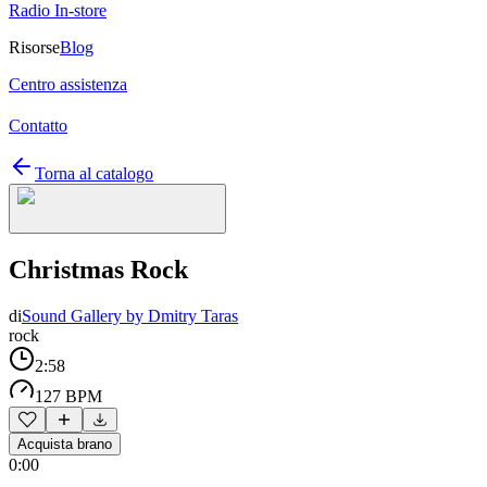
Radio In-store
Risorse
Blog
Centro assistenza
Contatto
Torna al catalogo
Christmas Rock
di
Sound Gallery by Dmitry Taras
rock
2:58
127 BPM
Acquista brano
0:00