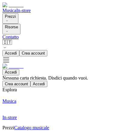
Musica
In-store
Prezzi
Risorse
Contatto
🇮🇹
Accedi
Crea account
Accedi
Nessuna carta richiesta. Disdici quando vuoi.
Crea account
Accedi
Esplora
Musica
In-store
Prezzi
Catalogo musicale