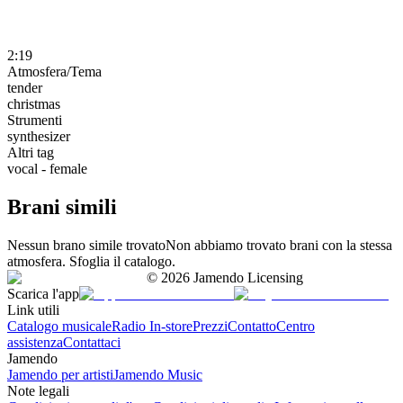
2:19
Atmosfera/Tema
tender
christmas
Strumenti
synthesizer
Altri tag
vocal - female
Brani simili
Nessun brano simile trovato
Non abbiamo trovato brani con la stessa
atmosfera. Sfoglia il catalogo.
©
2026
Jamendo Licensing
Scarica l'app
Link utili
Catalogo musicale
Radio In-store
Prezzi
Contatto
Centro
assistenza
Contattaci
Jamendo
Jamendo per artisti
Jamendo Music
Note legali