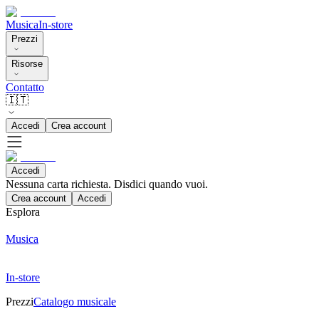
Musica
In-store
Prezzi
Risorse
Contatto
🇮🇹
Accedi
Crea account
Accedi
Nessuna carta richiesta. Disdici quando vuoi.
Crea account
Accedi
Esplora
Musica
In-store
Prezzi
Catalogo musicale