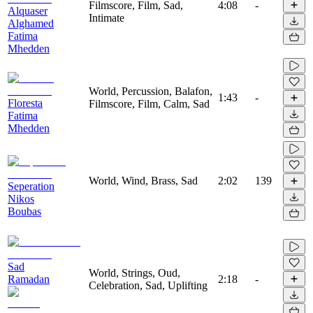
Filmscore, Film, Sad,
4:08
-
Alquaser
Intimate
Alghamed
Fatima
Mhedden
World, Percussion, Balafon,
1:43
-
Floresta
Filmscore, Film, Calm, Sad
Fatima
Mhedden
World, Wind, Brass, Sad
2:02
139
Seperation
Nikos
Boubas
Sad
World, Strings, Oud,
Ramadan
2:18
-
Celebration, Sad, Uplifting