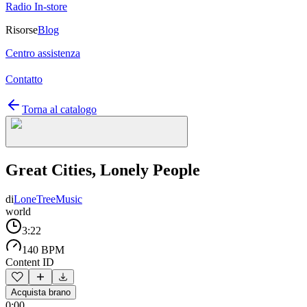
Radio In-store
Risorse
Blog
Centro assistenza
Contatto
Torna al catalogo
Great Cities, Lonely People
di
LoneTreeMusic
world
3:22
140 BPM
Content ID
Acquista brano
0:00