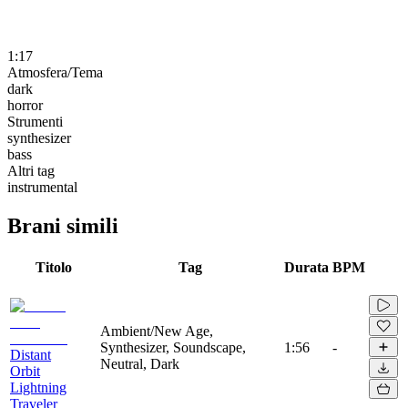
1:17
Atmosfera/Tema
dark
horror
Strumenti
synthesizer
bass
Altri tag
instrumental
Brani simili
Titolo
Tag
Durata
BPM
Ambient/New Age,
Synthesizer, Soundscape,
1:56
-
Distant
Neutral, Dark
Orbit
Lightning
Traveler