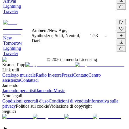
Arrival
Lightning
Traveler
Ambient/New Age,
Synthesizer, Scifi, Neutral,
1:53
-
New
Dark
Tomorrow
Lightning
Traveler
©
2026
Jamendo Licensing
Scarica l'app
Link utili
Catalogo musicale
Radio In-store
Prezzi
Contatto
Centro
assistenza
Contattaci
Jamendo
Jamendo per artisti
Jamendo Music
Note legali
Condizioni generali d'uso
Condizioni di vendita
Informativa sulla
privacy
Politica sui cookie
Violazione di copyright
Seguici