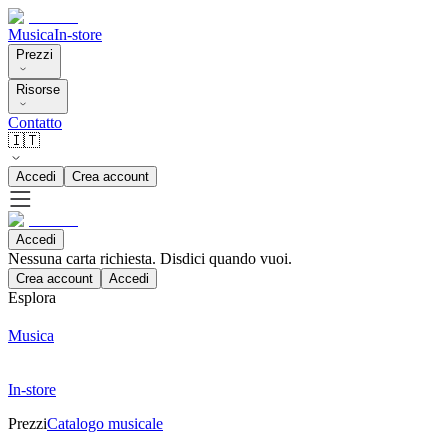
Musica
In-store
Prezzi
Risorse
Contatto
🇮🇹
Accedi
Crea account
Accedi
Nessuna carta richiesta. Disdici quando vuoi.
Crea account
Accedi
Esplora
Musica
In-store
Prezzi
Catalogo musicale