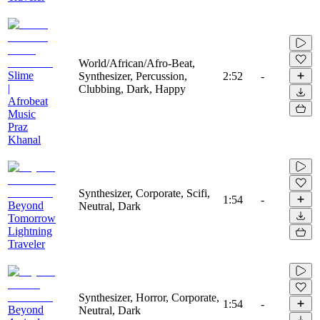
World/African/Afro-Beat,
Slime
Synthesizer, Percussion,
2:52
-
|
Clubbing, Dark, Happy
Afrobeat
Music
Praz
Khanal
Synthesizer, Corporate, Scifi,
1:54
-
Beyond
Neutral, Dark
Tomorrow
Lightning
Traveler
Synthesizer, Horror, Corporate,
1:54
-
Beyond
Neutral, Dark