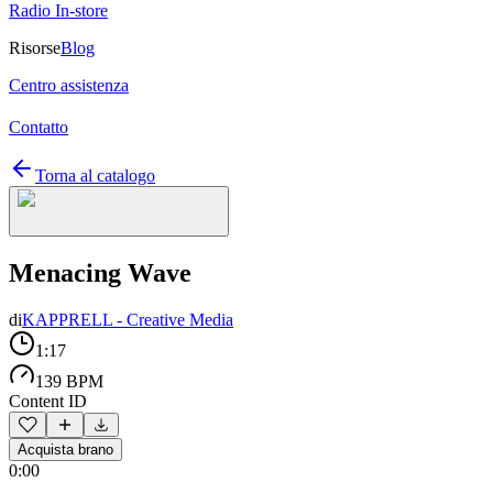
Radio In-store
Risorse
Blog
Centro assistenza
Contatto
Torna al catalogo
Menacing Wave
di
KAPPRELL - Creative Media
1:17
139 BPM
Content ID
Acquista brano
0:00