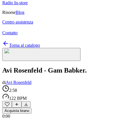
Radio In-store
Risorse
Blog
Centro assistenza
Contatto
Torna al catalogo
Avi Rosenfeld - Gam Babker.
di
Avi Rosenfeld
2:58
122 BPM
Acquista brano
0:00