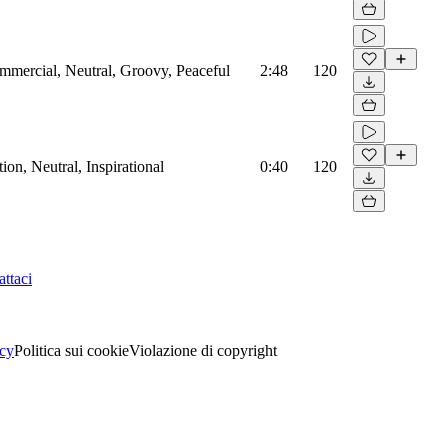
mmercial, Neutral, Groovy, Peaceful
2:48
120
on, Neutral, Inspirational
0:40
120
ttaci
acy
Politica sui cookie
Violazione di copyright