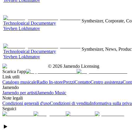
Yevhen Lokhmatov
Synthesizer, Corporate, Co
Technological Documentary
Yevhen Lokhmatov
Synthesizer, News, Producti
Technological Documentary
Yevhen Lokhmatov
©
2026
Jamendo Licensing
Scarica l'app
Link utili
Catalogo musicale
Radio In-store
Prezzi
Contatto
Centro assistenza
Conta
Jamendo
Jamendo per artisti
Jamendo Music
Note legali
Condizioni generali d'uso
Condizioni di vendita
Informativa sulla priv
Seguici