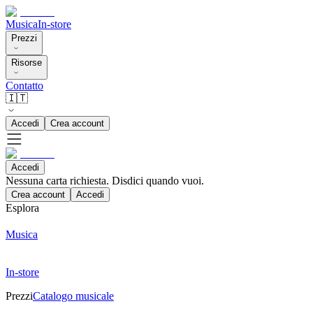
Musica
In-store
Prezzi
Risorse
Contatto
🇮🇹
Accedi
Crea account
Accedi
Nessuna carta richiesta. Disdici quando vuoi.
Crea account
Accedi
Esplora
Musica
In-store
Prezzi
Catalogo musicale