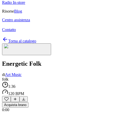
Radio In-store
Risorse
Blog
Centro assistenza
Contatto
Torna al catalogo
Energetic Folk
di
Art Music
folk
1:36
120 BPM
Acquista brano
0:00