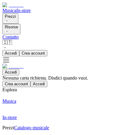
Musica
In-store
Prezzi
Risorse
Contatto
🇮🇹
Accedi
Crea account
Accedi
Nessuna carta richiesta. Disdici quando vuoi.
Crea account
Accedi
Esplora
Musica
In-store
Prezzi
Catalogo musicale