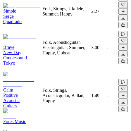
Folk, Strings, Ukulele,
Simple
2:27
-
Summer, Happy
Serge
Quadrado
Folk, Acousticguitar,
Brave
Electricguitar, Summer,
3:00
-
New Day
Happy, Upbeat
Omotesound
Tokyo
Calm
Folk, Strings,
Positive
Acousticguitar, Ballad,
1:49
-
Acoustic
Happy
Guitars
ForestMusic