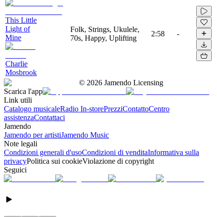
This Little
Light of
Folk, Strings, Ukulele,
2:58
-
Mine
70s, Happy, Uplifting
Charlie
Mosbrook
©
2026
Jamendo Licensing
Scarica l'app
Link utili
Catalogo musicale
Radio In-store
Prezzi
Contatto
Centro
assistenza
Contattaci
Jamendo
Jamendo per artisti
Jamendo Music
Note legali
Condizioni generali d'uso
Condizioni di vendita
Informativa sulla
privacy
Politica sui cookie
Violazione di copyright
Seguici