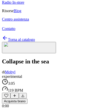
Radio In-store
Risorse
Blog
Centro assistenza
Contatto
Torna al catalogo
Collapse in the sea
di
Mobyl
experimental
3:05
119 BPM
Acquista brano
0:00