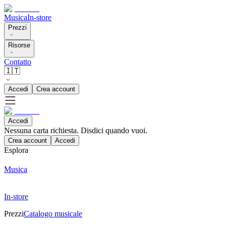
Musica
In-store
Prezzi
Risorse
Contatto
🇮🇹
Accedi
Crea account
Accedi
Nessuna carta richiesta. Disdici quando vuoi.
Crea account
Accedi
Esplora
Musica
In-store
Prezzi
Catalogo musicale