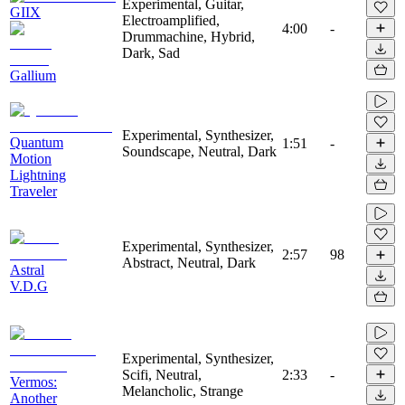
Experimental, Guitar,
GIIX
Electroamplified,
4:00
-
Drummachine, Hybrid,
Dark, Sad
Gallium
Experimental, Synthesizer,
Quantum
1:51
-
Soundscape, Neutral, Dark
Motion
Lightning
Traveler
Experimental, Synthesizer,
2:57
98
Abstract, Neutral, Dark
Astral
V.D.G
Experimental, Synthesizer,
Scifi, Neutral,
2:33
-
Vermos:
Melancholic, Strange
Another