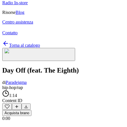
Radio In-store
Risorse
Blog
Centro assistenza
Contatto
Torna al catalogo
Day Off (feat. The Eighth)
di
Paradeigma
hip-hop/rap
1:14
Content ID
Acquista brano
0:00