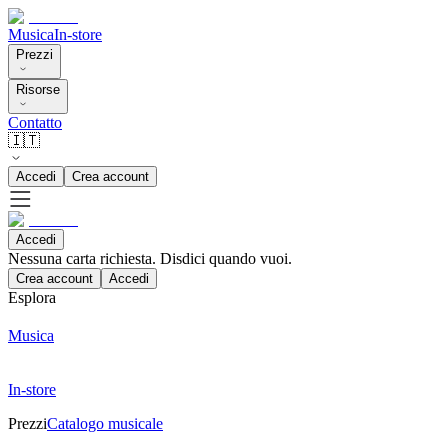
Musica
In-store
Prezzi
Risorse
Contatto
🇮🇹
Accedi
Crea account
Accedi
Nessuna carta richiesta. Disdici quando vuoi.
Crea account
Accedi
Esplora
Musica
In-store
Prezzi
Catalogo musicale