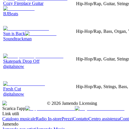
Cozy Fireplace Guitar
Hip-Hop/Rap, Guitar, String
BJBeats
Hip-Hop/Rap, Bass, Organ,
Sun is Back
Soundtrackman
Hip-Hop/Rap, Guitar, String
Skatepark Drop Off
digitalsnow
Hip-Hop/Rap, Strings, Bass,
Fresh Cut
digitalsnow
©
2026
Jamendo Licensing
Scarica l'app
Link utili
Catalogo musicale
Radio In-store
Prezzi
Contatto
Centro assistenza
Conta
Jamendo