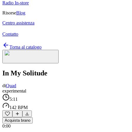
Radio In-store
Risorse
Blog
Centro assistenza
Contatto
Torna al catalogo
In My Solitude
di
Quad
experimental
5:11
142 BPM
Acquista brano
0:00