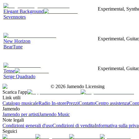
Experimental, Synthe
Elegant Background
Sevennotes
Experimental, Guitar
New Horizon
BearTune
Experimental, Guitar
Tense
Serge Quadrado
©
2026
Jamendo Licensing
Scarica l'app
Link utili
Catalogo musicale
Radio In-store
Prezzi
Contatto
Centro assistenza
Conta
Jamendo
Jamendo per artisti
Jamendo Music
Note legali
Condizioni generali d'uso
Condizioni di vendita
Informativa sulla priv
Seguici