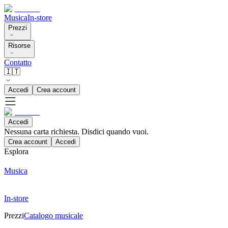
Musica
In-store
Prezzi
Risorse
Contatto
🇮🇹
Accedi
Crea account
Accedi
Nessuna carta richiesta. Disdici quando vuoi.
Crea account
Accedi
Esplora
Musica
In-store
Prezzi
Catalogo musicale