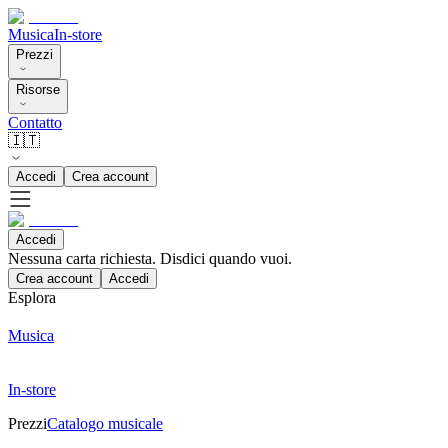
Musica
In-store
Prezzi
Risorse
Contatto
🇮🇹
Accedi
Crea account
Accedi
Nessuna carta richiesta. Disdici quando vuoi.
Crea account
Accedi
Esplora
Musica
In-store
Prezzi
Catalogo musicale