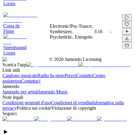
Loops
Coisa de
Electronic/Psy-Trance,
Filme
Synthesizer,
3:16
-
Psychedelic, Energetic
Speedsound
Loops
©
2026
Jamendo Licensing
Scarica l'app
Link utili
Catalogo musicale
Radio In-store
Prezzi
Contatto
Centro
assistenza
Contattaci
Jamendo
Jamendo per artisti
Jamendo Music
Note legali
Condizioni generali d'uso
Condizioni di vendita
Informativa sulla
privacy
Politica sui cookie
Violazione di copyright
Seguici