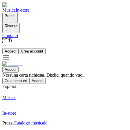
Musica
In-store
Prezzi
Risorse
Contatto
🇮🇹
Accedi
Crea account
Accedi
Nessuna carta richiesta. Disdici quando vuoi.
Crea account
Accedi
Esplora
Musica
In-store
Prezzi
Catalogo musicale