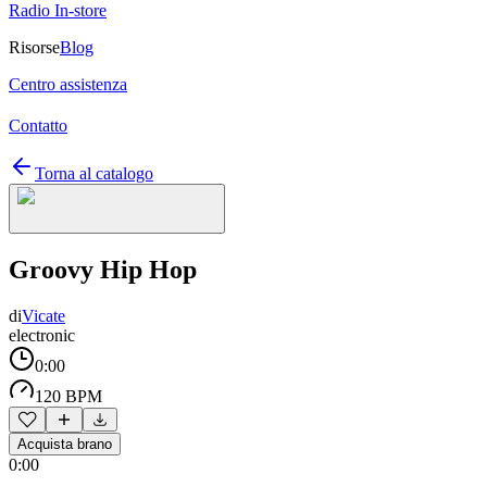
Radio In-store
Risorse
Blog
Centro assistenza
Contatto
Torna al catalogo
Groovy Hip Hop
di
Vicate
electronic
0:00
120 BPM
Acquista brano
0:00