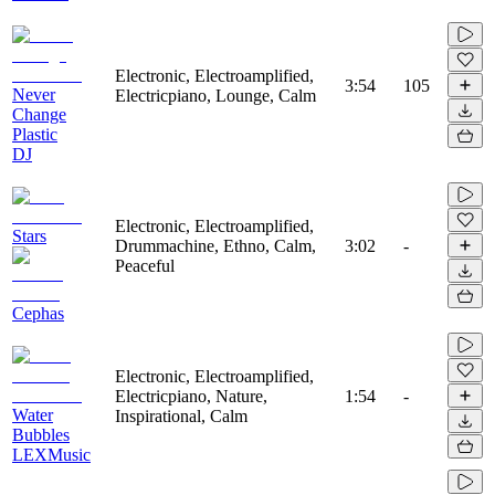
Electronic, Electroamplified,
3:54
105
Never
Electricpiano, Lounge, Calm
Change
Plastic
DJ
Electronic, Electroamplified,
Stars
Drummachine, Ethno, Calm,
3:02
-
Peaceful
Cephas
Electronic, Electroamplified,
Electricpiano, Nature,
1:54
-
Water
Inspirational, Calm
Bubbles
LEXMusic