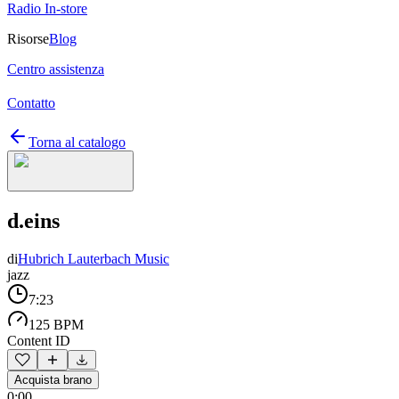
Radio In-store
Risorse
Blog
Centro assistenza
Contatto
Torna al catalogo
d.eins
di
Hubrich Lauterbach Music
jazz
7:23
125 BPM
Content ID
Acquista brano
0:00