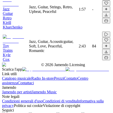
Jazz, Guitar, Strings, Retro,
Jazz
1:57
-
Upbeat, Peaceful
Guitar
Retro
Kirill
Kharchenko
Jazz, Guitar, Acousticguitar,
Toy
Soft, Love, Peaceful,
2:43
84
Trains
Romantic
Kyle
Cox
©
2026
Jamendo Licensing
Scarica l'app
Link utili
Catalogo musicale
Radio In-store
Prezzi
Contatto
Centro
assistenza
Contattaci
Jamendo
Jamendo per artisti
Jamendo Music
Note legali
Condizioni generali d'uso
Condizioni di vendita
Informativa sulla
privacy
Politica sui cookie
Violazione di copyright
Seguici