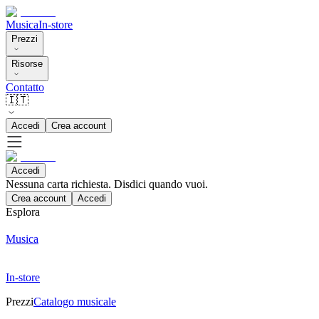
Musica
In-store
Prezzi
Risorse
Contatto
🇮🇹
Accedi
Crea account
Accedi
Nessuna carta richiesta. Disdici quando vuoi.
Crea account
Accedi
Esplora
Musica
In-store
Prezzi
Catalogo musicale