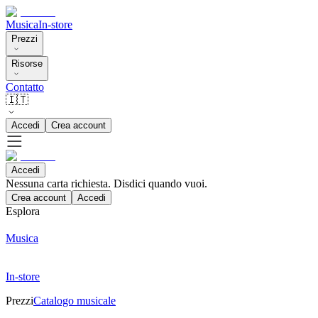
Musica
In-store
Prezzi
Risorse
Contatto
🇮🇹
Accedi
Crea account
Accedi
Nessuna carta richiesta. Disdici quando vuoi.
Crea account
Accedi
Esplora
Musica
In-store
Prezzi
Catalogo musicale