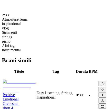
2:33
Atmosfera/Tema
inspirational
vlog
Strumenti
strings
piano
Altri tag
instrumental
Brani simili
Titolo
Tag
Durata
BPM
Easy Listening, Strings,
Positive
0:30
-
Inspirational
Emotional
Orchestra_
short 4