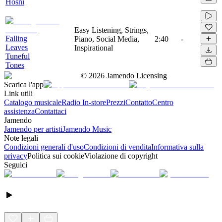
Hosni
Easy Listening, Strings,
Falling
Piano, Social Media,
2:40
-
Leaves
Inspirational
Tuneful
Tones
©
2026
Jamendo Licensing
Scarica l'app
Link utili
Catalogo musicale
Radio In-store
Prezzi
Contatto
Centro
assistenza
Contattaci
Jamendo
Jamendo per artisti
Jamendo Music
Note legali
Condizioni generali d'uso
Condizioni di vendita
Informativa sulla
privacy
Politica sui cookie
Violazione di copyright
Seguici