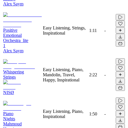
Alex Saym
Easy Listening, Strings,
Positive
1:11
-
Inspirational
Emotional
Orchestra_lite
1
Alex Saym
Easy Listening, Piano,
Whispering
Mandolin, Travel,
2:22
-
Strings
Happy, Inspirational
NISØ
Easy Listening, Piano,
Piano
1:50
-
Inspirational
Nights
Mahmoud