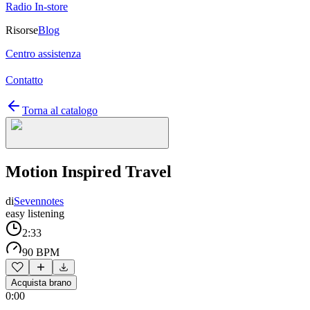
Radio In-store
Risorse
Blog
Centro assistenza
Contatto
Torna al catalogo
Motion Inspired Travel
di
Sevennotes
easy listening
2:33
90 BPM
Acquista brano
0:00