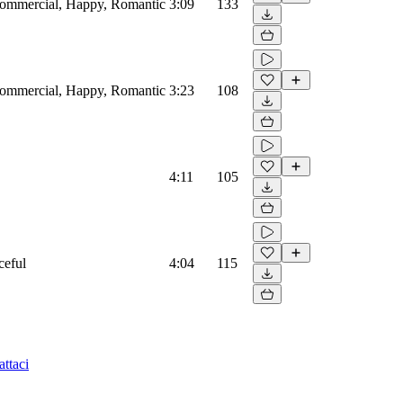
 Commercial, Happy, Romantic
3:09
133
 Commercial, Happy, Romantic
3:23
108
4:11
105
ceful
4:04
115
ttaci