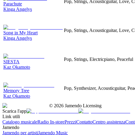
Pop, Strings, Acousticguitar, Love,
Parachute
Kinga Angelys
Pop, Strings, Acousticguitar, Love,
Song in My Heart
Kinga Angelys
Pop, Strings, Electricpiano, Peaceful
SIESTA
Kaz Okamoto
Pop, Synthesizer, Acousticguitar, Pea
Memory Tree
Kaz Okamoto
©
2026
Jamendo Licensing
Scarica l'app
Link utili
Catalogo musicale
Radio In-store
Prezzi
Contatto
Centro assistenza
Conta
Jamendo
Jamendo per artisti
Jamendo Music