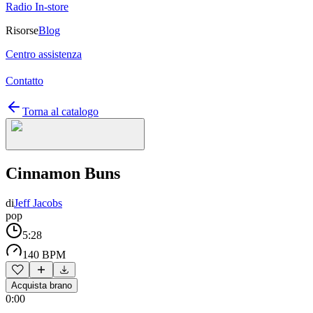
Radio In-store
Risorse
Blog
Centro assistenza
Contatto
Torna al catalogo
Cinnamon Buns
di
Jeff Jacobs
pop
5:28
140 BPM
Acquista brano
0:00