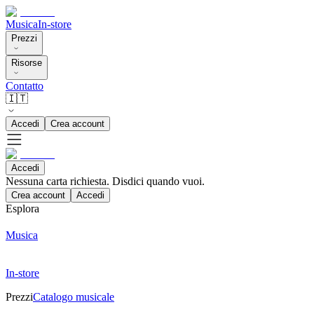
Musica
In-store
Prezzi
Risorse
Contatto
🇮🇹
Accedi
Crea account
Accedi
Nessuna carta richiesta. Disdici quando vuoi.
Crea account
Accedi
Esplora
Musica
In-store
Prezzi
Catalogo musicale