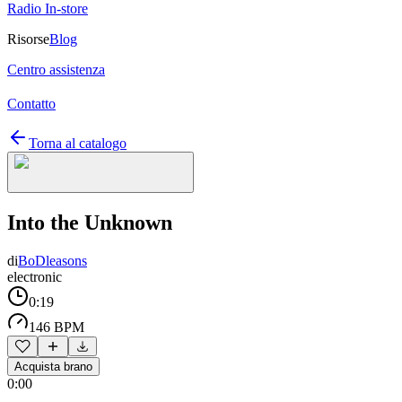
Radio In-store
Risorse
Blog
Centro assistenza
Contatto
Torna al catalogo
Into the Unknown
di
BoDleasons
electronic
0:19
146 BPM
Acquista brano
0:00