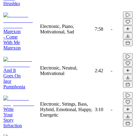
Hrushko
Electronic, Piano,
7:58
-
Marexon
Motivational, Sad
- Come
With Me
Marexon
Electronic, Neutral,
And It
2:42
-
Motivational
Goes On
Igor
Pumphonia
Electronic, Strings, Bass,
Write
Hybrid, Emotional, Happy,
3:10
-
Your
Energetic
Story
Infraction