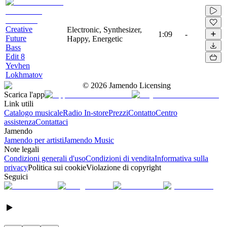
Creative
Electronic, Synthesizer,
1:09
-
Future
Happy, Energetic
Bass
Edit 8
Yevhen
Lokhmatov
©
2026
Jamendo Licensing
Scarica l'app
Link utili
Catalogo musicale
Radio In-store
Prezzi
Contatto
Centro
assistenza
Contattaci
Jamendo
Jamendo per artisti
Jamendo Music
Note legali
Condizioni generali d'uso
Condizioni di vendita
Informativa sulla
privacy
Politica sui cookie
Violazione di copyright
Seguici