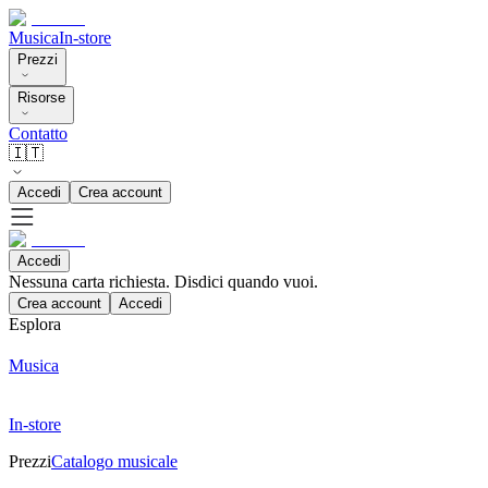
Musica
In-store
Prezzi
Risorse
Contatto
🇮🇹
Accedi
Crea account
Accedi
Nessuna carta richiesta. Disdici quando vuoi.
Crea account
Accedi
Esplora
Musica
In-store
Prezzi
Catalogo musicale