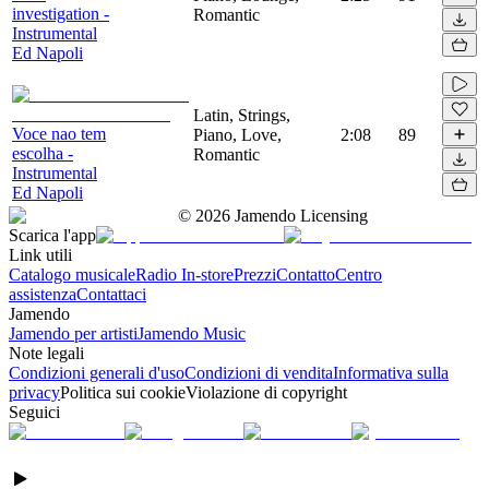
investigation -
Romantic
Instrumental
Ed Napoli
Latin, Strings,
Voce nao tem
Piano, Love,
2:08
89
escolha -
Romantic
Instrumental
Ed Napoli
©
2026
Jamendo Licensing
Scarica l'app
Link utili
Catalogo musicale
Radio In-store
Prezzi
Contatto
Centro
assistenza
Contattaci
Jamendo
Jamendo per artisti
Jamendo Music
Note legali
Condizioni generali d'uso
Condizioni di vendita
Informativa sulla
privacy
Politica sui cookie
Violazione di copyright
Seguici