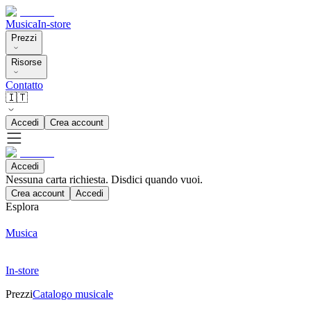
Musica
In-store
Prezzi
Risorse
Contatto
🇮🇹
Accedi
Crea account
Accedi
Nessuna carta richiesta. Disdici quando vuoi.
Crea account
Accedi
Esplora
Musica
In-store
Prezzi
Catalogo musicale