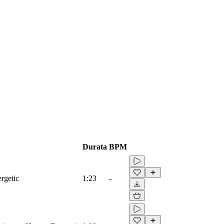
Durata
BPM
rgetic
1:23
-