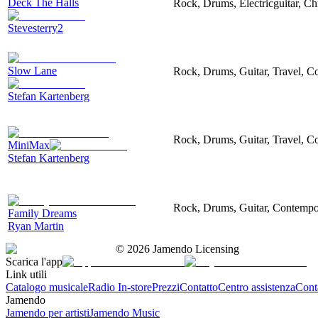
Deck The Halls
Rock, Drums, Electricguitar, Ch
Stevesterry2
Slow Lane
Rock, Drums, Guitar, Travel, Co
Stefan Kartenberg
Rock, Drums, Guitar, Travel, Co
MiniMax
Stefan Kartenberg
Rock, Drums, Guitar, Contempor
Family Dreams
Ryan Martin
©
2026
Jamendo Licensing
Scarica l'app
Link utili
Catalogo musicale
Radio In-store
Prezzi
Contatto
Centro assistenza
Conta
Jamendo
Jamendo per artisti
Jamendo Music