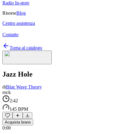
Radio In-store
Risorse
Blog
Centro assistenza
Contatto
Torna al catalogo
Jazz Hole
di
Blue Wave Theory
rock
2:42
145 BPM
Acquista brano
0:00