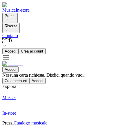
Musica
In-store
Prezzi
Risorse
Contatto
🇮🇹
Accedi
Crea account
Accedi
Nessuna carta richiesta. Disdici quando vuoi.
Crea account
Accedi
Esplora
Musica
In-store
Prezzi
Catalogo musicale