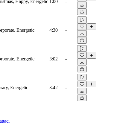
ristmas, Happy, Energetic
1:00
-
rporate, Energetic
4:30
-
rporate, Energetic
3:02
-
ary, Energetic
3:42
-
ttaci