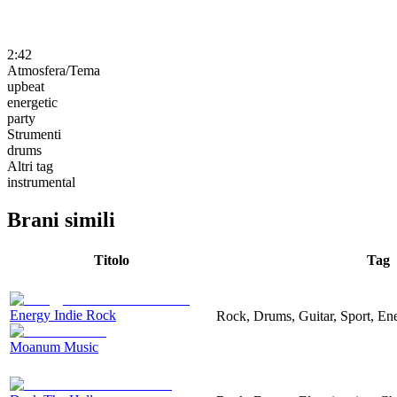
2:42
Atmosfera/Tema
upbeat
energetic
party
Strumenti
drums
Altri tag
instrumental
Brani simili
Titolo
Tag
Energy Indie Rock
Rock, Drums, Guitar, Sport, Ene
Moanum Music