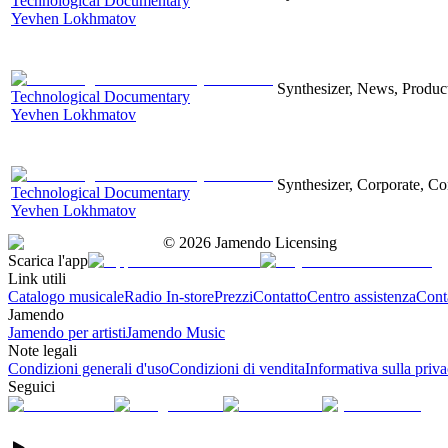
Technological Documentary
Yevhen Lokhmatov
Synthesizer, News, Producti
Technological Documentary
Yevhen Lokhmatov
Synthesizer, Corporate, Co
Technological Documentary
Yevhen Lokhmatov
©
2026
Jamendo Licensing
Scarica l'app
Link utili
Catalogo musicale
Radio In-store
Prezzi
Contatto
Centro assistenza
Conta
Jamendo
Jamendo per artisti
Jamendo Music
Note legali
Condizioni generali d'uso
Condizioni di vendita
Informativa sulla priv
Seguici