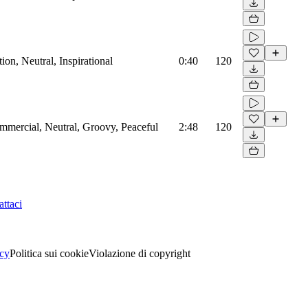
on, Neutral, Inspirational
0:40
120
mmercial, Neutral, Groovy, Peaceful
2:48
120
ttaci
acy
Politica sui cookie
Violazione di copyright