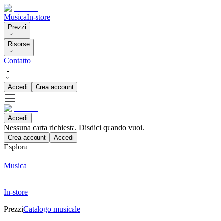
Musica
In-store
Prezzi
Risorse
Contatto
🇮🇹
Accedi
Crea account
Accedi
Nessuna carta richiesta. Disdici quando vuoi.
Crea account
Accedi
Esplora
Musica
In-store
Prezzi
Catalogo musicale