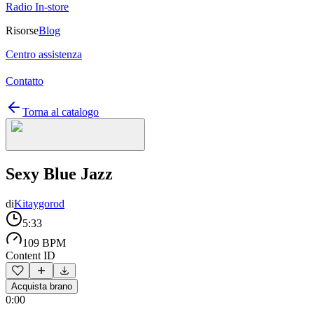
Radio In-store
Risorse
Blog
Centro assistenza
Contatto
Torna al catalogo
Sexy Blue Jazz
di
Kitaygorod
5:33
109 BPM
Content ID
Acquista brano
0:00